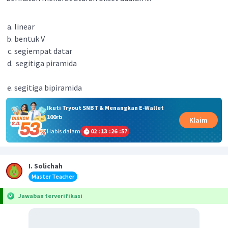
linear
bentuk V
segiempat datar
segitiga piramida
segitiga bipiramida
Ikuti Tryout SNBT & Menangkan E-Wallet
100rb
Klaim
Habis dalam
02
:
13
:
26
:
57
I. Solichah
Master Teacher
Jawaban terverifikasi