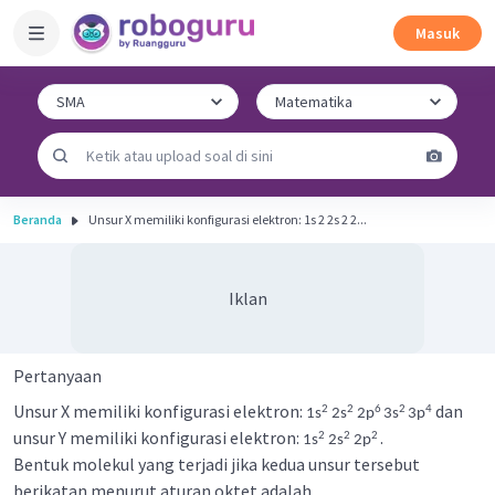
Masuk
Beranda
Unsur X memiliki konfigurasi elektron: 1s 2 2s 2 2...
Iklan
Pertanyaan
Unsur X memiliki konfigurasi elektron:
dan
2
2
6
2
4
1s
2s
2p
3s
3p
unsur Y memiliki konfigurasi elektron:
.
2
2
2
1s
2s
2p
Bentuk molekul yang terjadi jika kedua unsur tersebut
berikatan menurut aturan oktet adalah ....