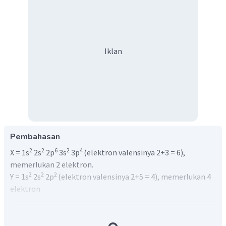
Iklan
Pembahasan
2
2
6
2
4
X = 1s
2s
2p
3s
3p
(elektron valensinya 2+3 = 6),
memerlukan 2 elektron.
2
2
2
Y = 1s
2s
2p
(elektron valensinya 2+5 = 4), memerlukan 4
elektron.
Maka X dan Y akan berikatan kovalen, yaitu pemakaian
bersama pasangan elektron dari dua buah atom.
Untuk mengetahui bentuk molekulnya, terlebih dahulu