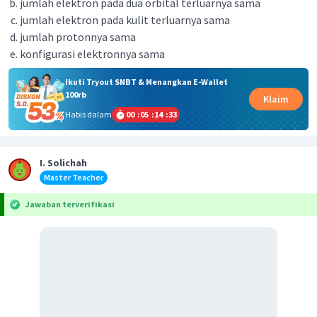
jumlah elektron pada dua orbital terluarnya sama
jumlah elektron pada kulit terluarnya sama
jumlah protonnya sama
konfigurasi elektronnya sama
Ikuti Tryout SNBT & Menangkan E-Wallet
100rb
Klaim
Habis dalam
00
:
05
:
14
:
33
I. Solichah
Master Teacher
Jawaban terverifikasi