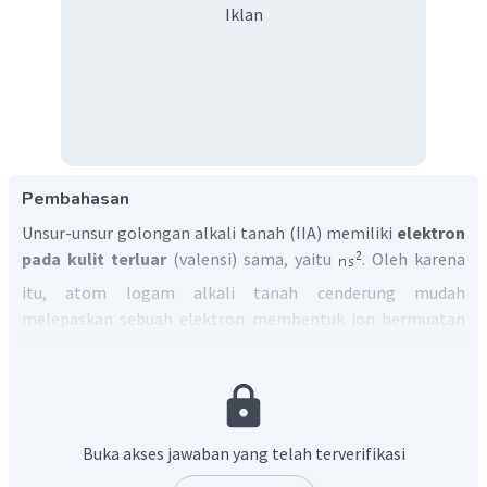
Iklan
Pembahasan
Unsur-unsur golongan alkali tanah (IIA) memiliki
elektron
pada kulit terluar
(valensi) sama, yaitu
. Oleh karena
itu, atom logam alkali tanah cenderung mudah
melepaskan sebuah elektron membentuk ion bermuatan
+2 dengan konfigurasi elektron stabil gas mulia.
Dengan demikian, unsur-unsur golongan alkali tanah sifat-
sifat kimianya hampir sama karena
jumlah elektron pada
kulit terluarnya sama.
Jadi, jawaban yang tepat adalah C.
Buka akses jawaban yang telah terverifikasi