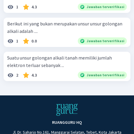
1
4.3
Jawaban terverifikasi
Berikut ini yang bukan merupakan unsur unsur golongan
alkali adalah ....
1
0.0
Jawaban terverifikasi
Suatu unsur golongan alkali tanah memiliki jumlah
elektron terluar sebanyak ...
2
4.3
Jawaban terverifikasi
RUANGGURU HQ
Jl. Dr. Saharjo No.161, Manggarai Selatan, Tebet, Kota Jakarta