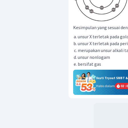
Kesimpulan yang sesuai deng
unsur X terletak pada go
unsur X terletak pada per
merupakan unsur alkali t
unsur nonlogam
bersifat gas
Ikuti Tryout SNBT 
Habis dalam
02
:
0