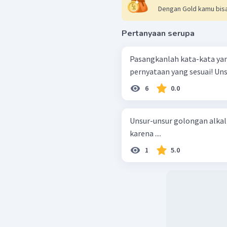
Dengan Gold kamu bisa
Pertanyaan serupa
Pasangkanlah kata-kata yan
pernya
6
0.0
Unsur-unsur golongan alkal
karena ....
1
5.0