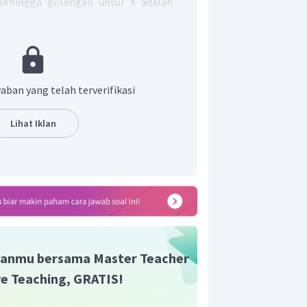
 sehingga golongan unsur X adalah
ada kulit terluar ada 2. Oleh karena
 golongan IIA. Opsi A tidak tepat.
t, berarti unsur X berada pada kulit
pat.
 nama golongan alkali tanah. Opsi C
aban yang telah terverifikasi
kan golongan logam. Opsi D tidak
Lihat Iklan
atan. Opsi E tidak tepat.
t adalah C.
anmu bersama Master Teacher
ive Teaching, GRATIS!