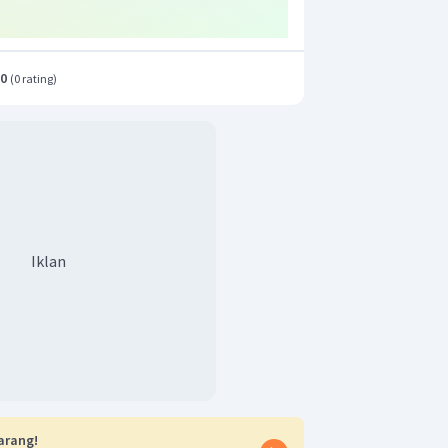
.0
(
0 rating
)
Iklan
arang!