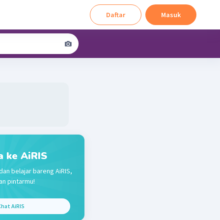
Daftar
Masuk
a ke AiRIS
dan belajar bareng AiRIS,
n pintarmu!
hat AiRIS