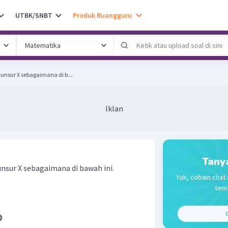
UTBK/SNBT
Produk Ruangguru
unsur X sebagaimana di b...
Iklan
Tany
nsur X sebagaimana di bawah ini.
Yuk, cobain chat 
tema
C