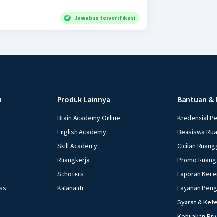
Jawaban terverifikasi
u
Produk Lainnya
Bantuan & 
Brain Academy Online
Kredensial P
English Academy
Beasiswa Ru
Skill Academy
Cicilan Ruang
Ruangkerja
Promo Ruang
Schoters
Laporan Kere
ess
Kalananti
Layanan Pen
Syarat & Ket
Kebijakan Pri