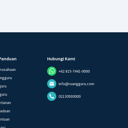
Panduan
Hubungi Kami
erusahaan
+62 815-7441-0000
angguru
info@ruangguru.com
guru
guru
02130930000
ntanan
gaduan
entuan
vasi