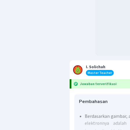
I. Solichah
Master Teacher
Jawaban terverifikasi
Pembahasan
Berdasarkan gambar, a
elektronnya adala