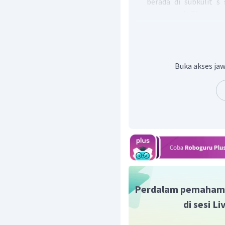
berada di subkulit s
golongan A. Elektron p
itu, unsur X terletak di
Pada gambar ada 3 kuli
ketiga. Opsi B tidak te
Golongan IIA memiliki
Buka akses jaw
tepat.
Golongan IIA merupa
tepat.
Umumnya berbentuk pad
Jadi, jawaban yang tepa
Perdalam pemaham
di sesi L