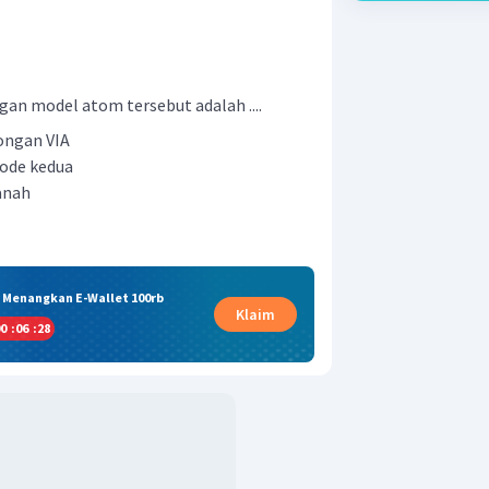
an model atom tersebut adalah ....
longan VIA
iode kedua
anah
& Menangkan E-Wallet 100rb
Klaim
0
:
06
:
28