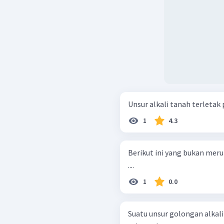
Unsur alkali tanah terletak 
1
4.3
Berikut ini yang bukan meru
....
1
0.0
Suatu unsur golongan alkali