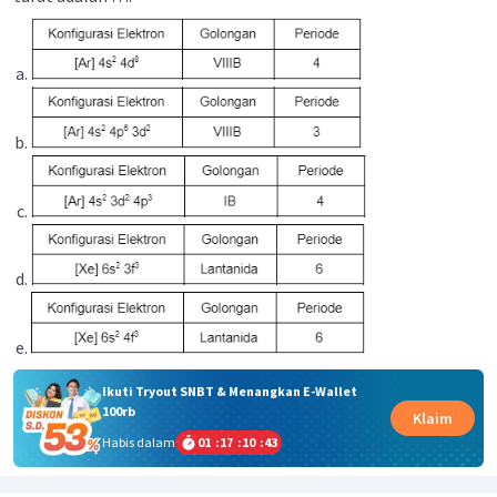
Ikuti Tryout SNBT & Menangkan E-Wallet
100rb
Klaim
Habis dalam
01
:
17
:
10
:
43