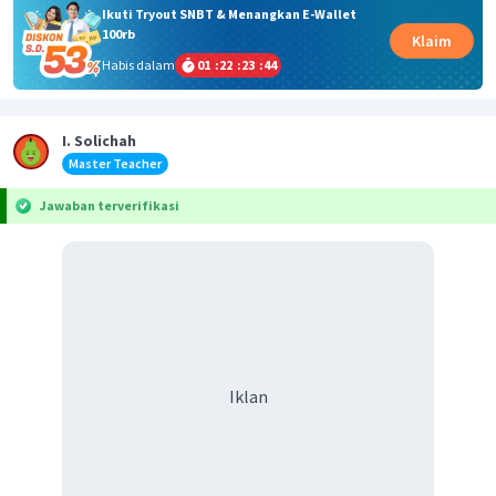
Ikuti Tryout SNBT & Menangkan E-Wallet
100rb
Klaim
Habis dalam
01
:
22
:
23
:
44
I. Solichah
Master Teacher
Jawaban terverifikasi
Iklan