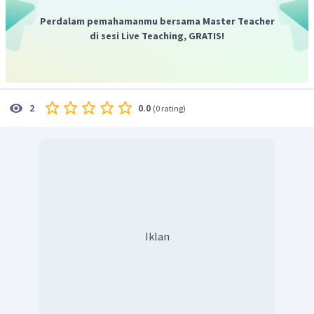
Dengan demikian, dalam tabel periodik unsur tersebut
Perdalam pemahamanmu bersama Master Teacher
terletak pada periode 4 dan golongan VIIB.
di sesi Live Teaching, GRATIS!
0.0
2
(
0 rating
)
Iklan