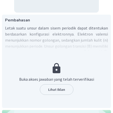
Pembahasan
Letak suatu unsur dalam sisem periodik dapat ditentukan
berdasarkan konfigurasi elektronnya. Elektron valensi
menunjukkan nomor golongan, sedangkan jumlah kulit (n)
menunjukkan periode. Unsur golongan transisi (B) memiliki
x
y
n
(
n
−
1
)
elektron valensi yang berakhiran pada
.
s
d
Jika jumlah dari x dan y adalah 8, 9, 10 maka unsur tersebut
termasuk ke dalam golongan VIIIB, sedangkan jika
jumlahnya 11 berarti golongan IB, dan jika jumlahnya 12
maka termasuk golongan IIB
Buka akses jawaban yang telah terverifikasi
5
2
[
Ar
]
3
4
Oleh karena itu, pada konfigurasi elektron
:
d
s
Lihat Iklan
periode = jumlah kulit = 4
golongan = elektron valensi = 5 + 2 = 7 sehingga
termasuk ke dalam golongan VIIB.