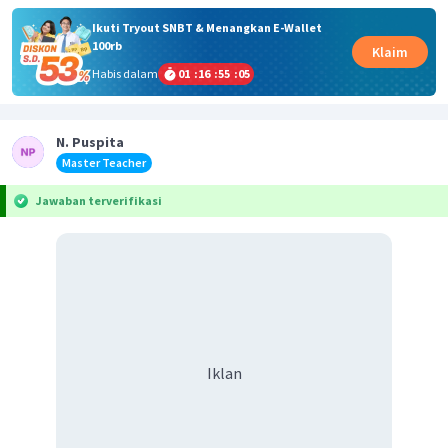
Ikuti Tryout SNBT & Menangkan E-Wallet
100rb
Klaim
Habis dalam
01
:
16
:
55
:
05
N. Puspita
Master Teacher
Jawaban terverifikasi
Iklan