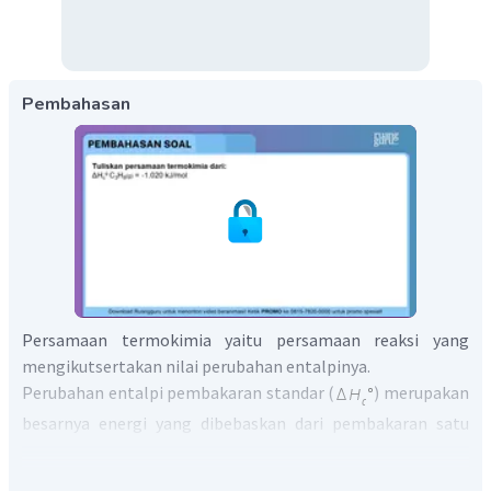
Pembahasan
Persamaan termokimia yaitu persamaan reaksi yang
mengikutsertakan nilai perubahan entalpinya.
Perubahan entalpi pembakaran standar (
) merupakan
besarnya energi yang dibebaskan dari pembakaran satu
mol zat dalam keadaan standar. Pembakaran sempurna
senyawa hidrokarbon (
) akan menghasilkan
dan