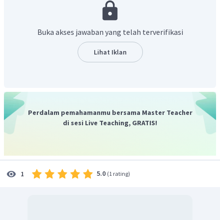
.
Dengan demikian, persamaan termokimia dari reaksi pada
soal yaitu :
Buka akses jawaban yang telah terverifikasi
Lihat Iklan
Jadi, persamaan termokimianya adalah
.
Perdalam pemahamanmu bersama Master Teacher
di sesi Live Teaching, GRATIS!
5.0
1
(
1 rating
)