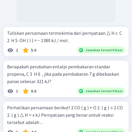
Tuliskan persamaan termokimia dari pernyataan △ H c ​ C
2 ​ H 5 ​ OH ( l ) = − 1380 kJ / mol .
2
5.0
Jawaban terverifikasi
Berapakah perubahan entalpi pembakaran standar
propena, C 3 ​ H 6 ​ , jika pada pembakaran 7 g dibebaskan
panas sebesar 321 kJ?
1
0.0
Jawaban terverifikasi
Perhatikan persamaan berikut! 2 CO ( g ) + O 2 ​ ( g ) → 2 CO
2 ​ ( g ) △ H = x kJ Pernyataan yang benar untuk reaksi
tersebut adalah ...
1
4.0
Jawaban terverifikasi