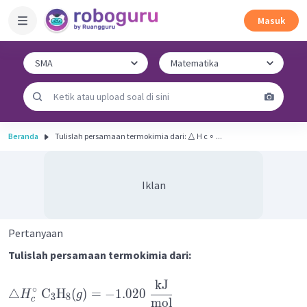
Masuk
Beranda
Tulislah persamaan termokimia dari: △ H c ∘ ​...
Iklan
Pertanyaan
Tulislah persamaan termokimia dari:
kJ
∘
△
C
H
(
)
=
−
1.020
H
g
3
8
c
mol