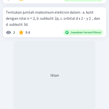
Tentukan jumlah maksimum elektron dalam : a. kulit
dengan nilai n = 2, b. subkulit 2p, c. orbital d x 2 − y 2 ​ , dan
d. subkulit 3d.
2
5.0
Jawaban terverifikasi
Iklan