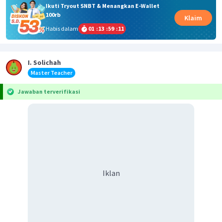
Ikuti Tryout SNBT & Menangkan E-Wallet
100rb
Klaim
Habis dalam
01
:
13
:
59
:
11
I. Solichah
Master Teacher
Jawaban terverifikasi
Iklan