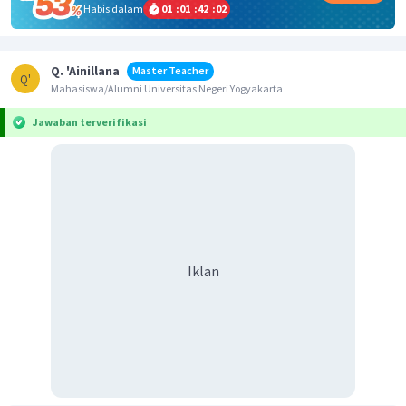
Habis dalam
01
:
01
:
42
:
02
Q. 'Ainillana
Master Teacher
Q'
Mahasiswa/Alumni Universitas Negeri Yogyakarta
Jawaban terverifikasi
Iklan