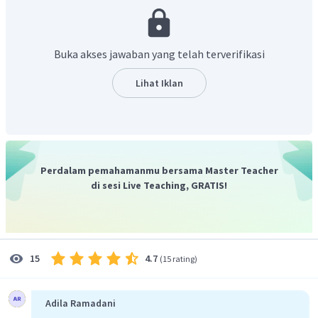
struktur asam adipat dan struktur 2 merupakan struktur
heksanadiamin. Keduanya akan membentuk polimer nilon.
Monomer dakron adalah metil tereftalat dan etilen glikol.
Buka akses jawaban yang telah terverifikasi
Jadi, jawaban yang benar adalah C.
Lihat Iklan
Perdalam pemahamanmu bersama Master Teacher
di sesi Live Teaching, GRATIS!
4.7
15
(
15 rating
)
Adila Ramadani