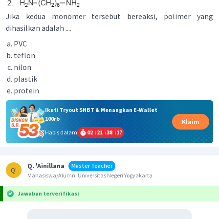
Jika kedua monomer tersebut bereaksi, polimer yang
dihasilkan adalah ....
PVC
teflon
nilon
plastik
protein
Ikuti Tryout SNBT & Menangkan E-Wallet
100rb
Klaim
Habis dalam
02
:
21
:
38
:
17
Q. 'Ainillana
Master Teacher
Q'
Mahasiswa/Alumni Universitas Negeri Yogyakarta
Jawaban terverifikasi