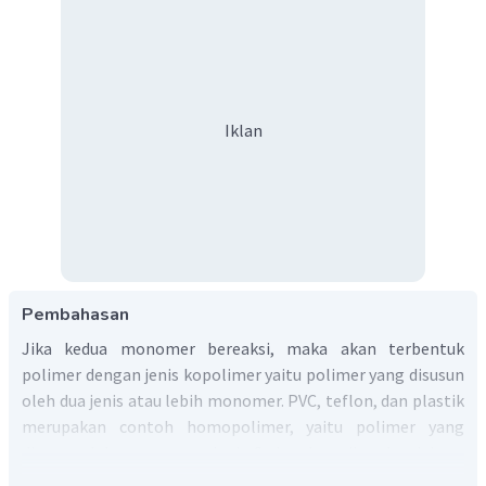
Iklan
Pembahasan
Jika kedua monomer bereaksi, maka akan terbentuk
polimer dengan jenis kopolimer yaitu polimer yang disusun
oleh dua jenis atau lebih monomer. PVC, teflon, dan plastik
merupakan contoh homopolimer, yaitu polimer yang
disusun oleh monomer sejenis. Sedangkan nilon dan dakron
adalah contoh kopolimer. Struktur 1 pada soal merupakan