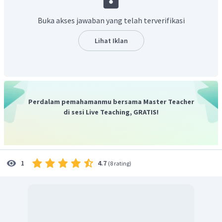
Jadi reaksi yang terjadi pada anoda dan katoda adalah:
Buka akses jawaban yang telah terverifikasi
Katoda:
Lihat Iklan
Anoda:
Perdalam pemahamanmu bersama Master Teacher
di sesi Live Teaching, GRATIS!
4.7
1
(
8 rating
)