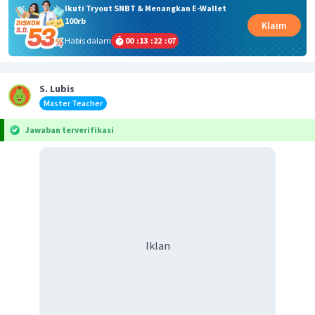
Ikuti Tryout SNBT & Menangkan E-Wallet
100rb
Klaim
Habis dalam
00
:
13
:
22
:
06
S. Lubis
Master Teacher
Jawaban terverifikasi
Iklan