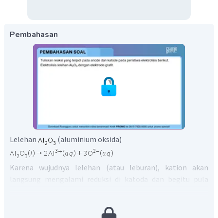
Pembahasan
Lelehan
(aluminium oksida)
Karena wujudnya lelehan (atau leburan), kation akan
langsung mengalami reduksi di katoda dan begitu pula
anion akan langsung mengalami oksidasi di anoda.
Katoda:
Anoda: