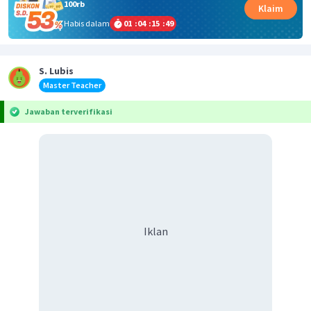
100rb
Klaim
Habis dalam
01
:
04
:
15
:
49
S. Lubis
Master Teacher
Jawaban terverifikasi
Iklan