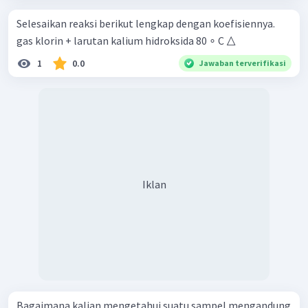
Selesaikan reaksi berikut lengkap dengan koefisiennya.
gas klorin + larutan kalium hidroksida 80 ∘ C △ ​
1
0.0
Jawaban terverifikasi
Iklan
Bagaimana kalian mengetahui suatu sampel mengandung