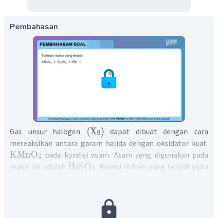
Pembahasan
(
X
)
Gas unsur halogen
dapat dibuat dengan cara
2
mereaksikan antara garam halida dengan oksidator kuat
KMnO
pada kondisi asam. Asam yang digunakan pada
4
H
SO
reaksi ini adalah
. Reaksi redoks yang terjadi yaitu
2
4
oksidasi pada garam halida dan reduksi pada senyawa
KMnO
. Maka dapat kita simpulkan bahwa reaksi yang
4
membentuk unsur halogen adalah:
10
KBr
+
2
KMnO
+
8
H
SO
→
5
Br
+
2
MnSO
4
2
4
2
4