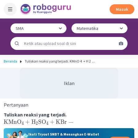
Masuk
Beranda
Tuliskan reaksi yang terjadi. KMnO 4 ​ + H 2 ​ ...
Iklan
Pertanyaan
Tuliskan reaksi yang terjadi.
KMnO
+
H
SO
+
KBr
→
4
2
4
Ikuti Tryout SNBT & Menangkan E-Wallet