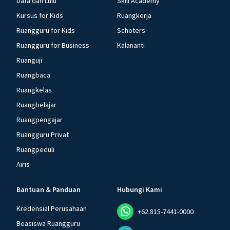
Dafa dan Lulu
Skill Academy
Kursus for Kids
Ruangkerja
Ruangguru for Kids
Schoters
Ruangguru for Business
Kalananti
Ruanguji
Ruangbaca
Ruangkelas
Ruangbelajar
Ruangpengajar
Ruangguru Privat
Ruangpeduli
Airis
Bantuan & Panduan
Hubungi Kami
Kredensial Perusahaan
+62 815-7441-0000
Beasiswa Ruangguru