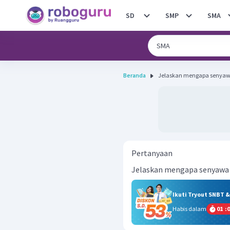
SD
SMP
SMA
Beranda
Jelaskan mengapa senyawa 
Pertanyaan
Jelaskan mengapa senyawa ha
Ikuti Tryout SNBT 
Habis dalam
01
:
0