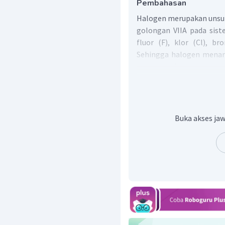
Pembahasan
Halogen merupakan unsu
golongan VIIA pada siste
fluor (F), klor (Cl), br
Sehingga halogen menan
garam jika bereaksi deng
Senyawa halida banyak t
terdapat berbagai ion l
membentuk garam, sepert
Jadi, senyawa halida b
Buka akses jaw
laut terdapat berbag
dengan ion halogen m