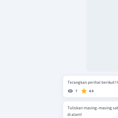
T
7
4.6
Tuliskan masing-masing sa
di alam!