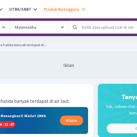
UTBK/SNBT
Produk Ruangguru
halida banyak terdapat di...
Iklan
Tany
lida banyak terdapat di air laut.
Yuk, cobain chat 
tema
& Menangkan E-Wallet 100rb
Klaim
8
:
22
:
07
C