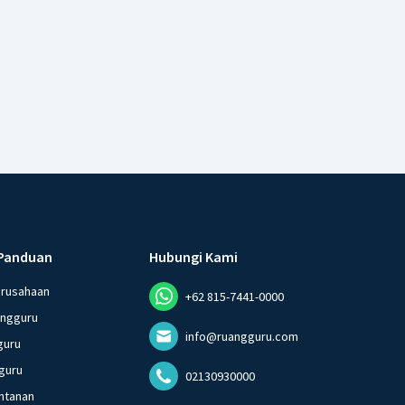
Panduan
Hubungi Kami
erusahaan
+62 815-7441-0000
angguru
info@ruangguru.com
guru
guru
02130930000
ntanan