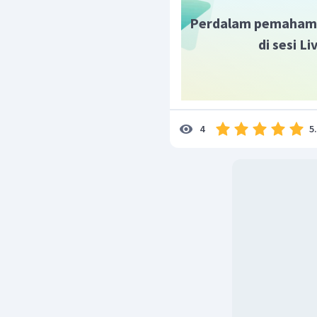
Perdalam pemaham
di sesi L
5
4