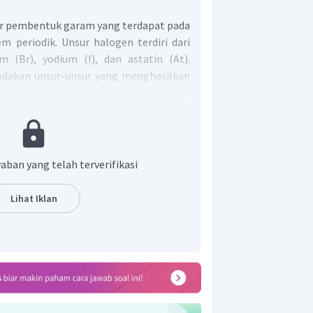
r pembentuk garam yang terdapat pada
m periodik. Unsur halogen terdiri dari
om (Br), yodium (I), dan astatin (At).
dakan unsur-unsur yang menghasilkan
an logam.
erdapat di air laut karena di air laut
ogam yang bereaksi dengan ion halogen
i NaCl.
anyak terdapat di air laut karena di
aban yang telah terverifikasi
ai ion logam yang dapat bereaksi
embentuk garam
.
Lihat Iklan