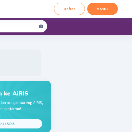
Daftar
Masuk
a ke AiRIS
dan belajar bareng AiRIS,
n pintarmu!
hat AiRIS