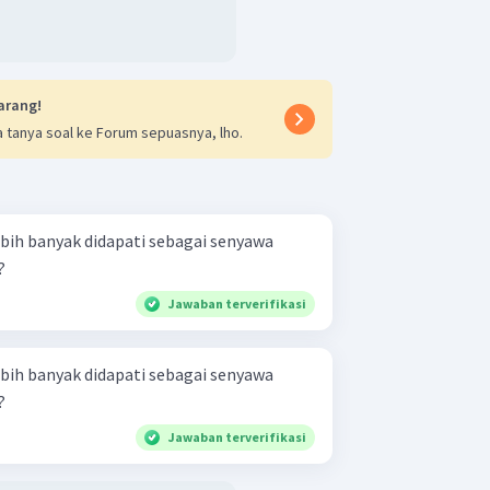
arang!
 tanya soal ke Forum sepuasnya, lho.
bih banyak didapati sebagai senyawa
?
Jawaban terverifikasi
bih banyak didapati sebagai senyawa
?
Jawaban terverifikasi