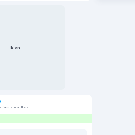
Iklan
as Sumatera Utara