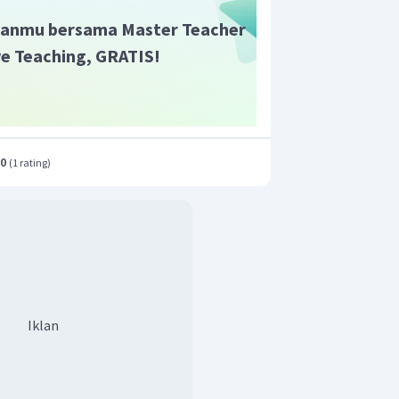
anmu bersama Master Teacher
ive Teaching, GRATIS!
.0
(
1 rating
)
Iklan