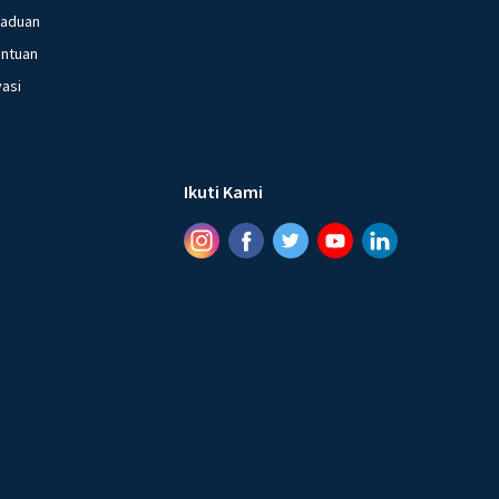
gaduan
entuan
vasi
Ikuti Kami