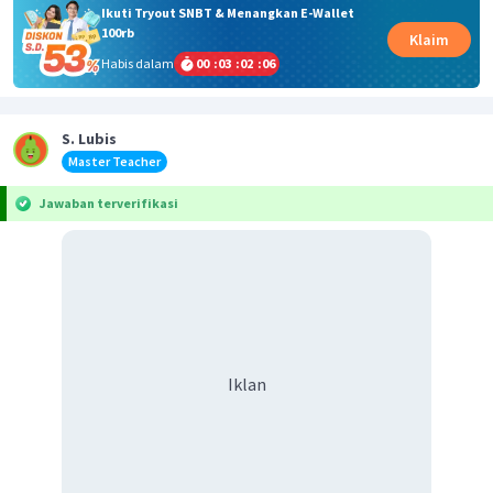
Ikuti Tryout SNBT & Menangkan E-Wallet
100rb
Klaim
Habis dalam
00
:
03
:
02
:
05
S. Lubis
Master Teacher
Jawaban terverifikasi
Iklan