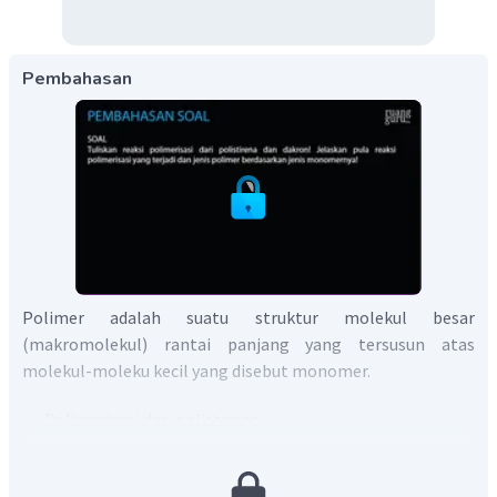
Pembahasan
Polimer adalah suatu struktur molekul besar
(makromolekul) rantai panjang yang tersusun atas
molekul-moleku kecil yang disebut monomer.
Polimerisasi dari polistirena
Polistirena merupakan polimer yang tersusun dari
banyak monomer stirena. Reaksi polimerisasi