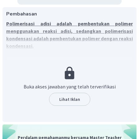
Pembahasan
Polimerisasi adisi adalah pembentukan polimer
menggunakan reaksi adisi, sedangkan polimerisasi
kondensasi adalah pembentukan polimer dengan reaksi
kondensasi.
Polimerisasi adalah proses pemnggabungan monomer-
monomer menjadi polimer. Berdasarkan reaksi
polimerisasi, polimer dapat dibedakan menjadi polimer
adisi dan polimer kondensasi. Polimerisasi adisi adalah
proses pembentukan polimer
melalui reaksi adisi
, yaitu
Buka akses jawaban yang telah terverifikasi
putusnya ikatan rangkap yang terdapat pada monomer,
untuk kemudian saling terikat satu sama lain membentuk
Lihat Iklan
kesatuan molekul raksasa. Sedangkan polimerisasi
kondensasi adalah proses pembentukan polimer
melalui
reaksi kondensasi
, yaitu melalui penggabungan molekul-
molekul kecil melalui reaksi yang melibatkan gugus fungsi,
dengan atau tanpa diikuti lepasnya molekul kecil.
Perdalam pemahamanmu bersama Master Teacher