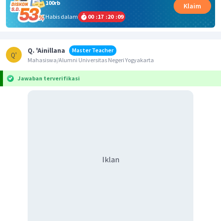
100rb
Klaim
Habis dalam
00
:
17
:
20
:
09
Q. 'Ainillana
Master Teacher
Q'
Mahasiswa/Alumni Universitas Negeri Yogyakarta
Jawaban terverifikasi
Iklan