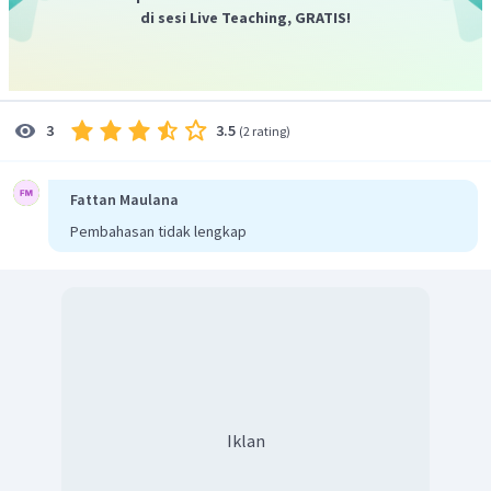
di sesi Live Teaching, GRATIS!
3.5
3
(
2 rating
)
Fattan Maulana
Pembahasan tidak lengkap
Iklan