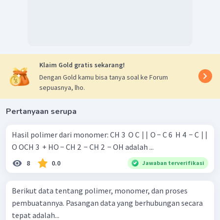
Klaim Gold gratis sekarang!
Dengan Gold kamu bisa tanya soal ke Forum
sepuasnya, lho.
Pertanyaan serupa
Hasil polimer dari monomer: CH 3 ​ O C ∣∣ O − C 6 ​ H 4 ​ − C ∣∣
O OCH 3 ​ + HO − CH 2 ​ − CH 2 ​ − OH adalah ...
8
0.0
Jawaban terverifikasi
Berikut data tentang polimer, monomer, dan proses
pembuatannya. Pasangan data yang berhubungan secara
tepat adalah...