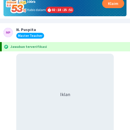
100rb
Klaim
Habis dalam
02
:
18
:
25
:
51
N. Puspita
Master Teacher
Jawaban terverifikasi
Iklan