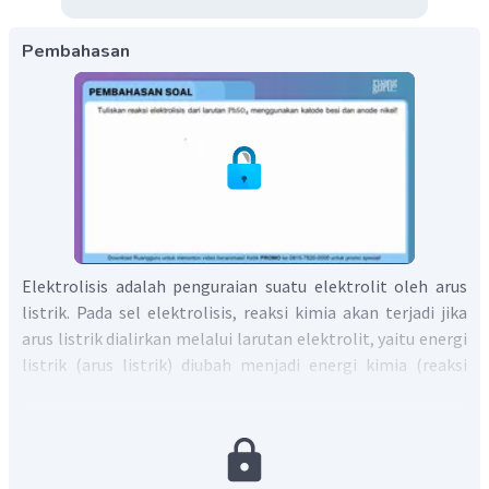
Pembahasan
Elektrolisis adalah penguraian suatu elektrolit oleh arus
listrik. Pada sel elektrolisis, reaksi kimia akan terjadi jika
arus listrik dialirkan melalui larutan elektrolit, yaitu energi
listrik (arus listrik) diubah menjadi energi kimia (reaksi
redoks).
2
+
2
−
PbSO
→
Pb
+
SO
Reaksi Ionisasi :
4
4
Reaksi pada katoda melihat ion yang bermuatan positif (+),
2
+
Pb
yang bermuatan positif adalah ion
. Meskipun pada