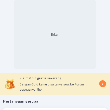
Iklan
Klaim Gold gratis sekarang!
Dengan Gold kamu bisa tanya soal ke Forum
sepuasnya, lho.
Pertanyaan serupa