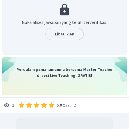
Katode: karena Na merupakan logam aktif, maka
yang mengalami reduksi adalah air sebagai pelarut.
Buka akses jawaban yang telah terverifikasi
Reaksi yang terjadi sebagai berikut.
Lihat Iklan
Anode (+):
Katode (-):
Reaksi total:
Perdalam pemahamanmu bersama Master Teacher
di sesi Live Teaching, GRATIS!
Jadi, reaksi yang terjadi adalah
5.0
1
(
2 rating
)