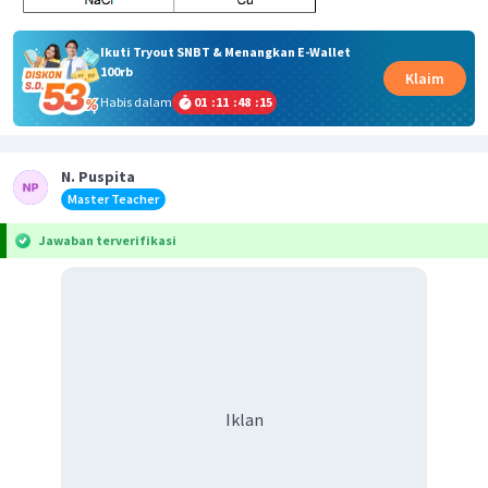
Ikuti Tryout SNBT & Menangkan E-Wallet
100rb
Klaim
Habis dalam
01
:
11
:
48
:
15
N. Puspita
Master Teacher
Jawaban terverifikasi
Iklan