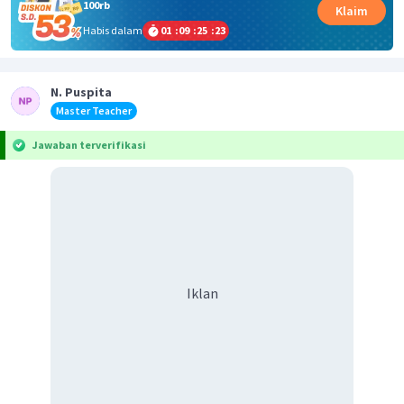
100rb
Klaim
Habis dalam
01
:
09
:
25
:
23
N. Puspita
Master Teacher
Jawaban terverifikasi
Iklan