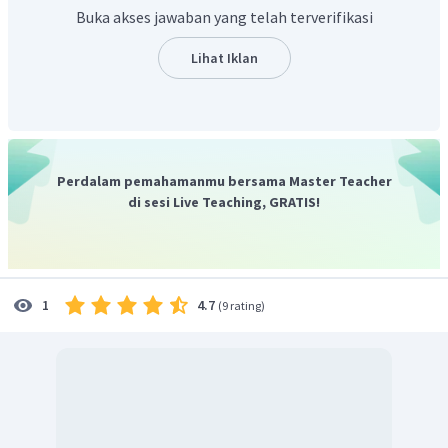
Katoda:
Buka akses jawaban yang telah terverifikasi
Jika larutan elektrolit yang digunakan mengandung logam
Lihat Iklan
aktif IA, IIA,
, maka molekul
yang tereduksi. Namun
jika digunakan lelehan elektrolit maka kation yang
tereduksi.
2
+
−
K
(
Pt
)
:
Cu
+
2
e
→
Cu
+
−
A
(
Pt
)
:
2
H
O
→
4
H
+
O
+
2
e
+
2
2
2
+
+
Perdalam pemahamanmu bersama Master Teacher
Reaksi
Total
:
Cu
+
2
H
O
→
Cu
+
4
H
+
2
di sesi Live Teaching, GRATIS!
Dengan demikian, maka jawaban yang tepat adalah
2
+
+
Cu
+
2
H
O
→
Cu
+
4
H
+
O
2
2
4.7
1
(
9 rating
)