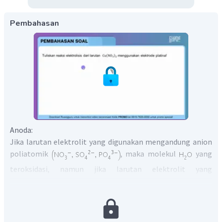
Pembahasan
Anoda:
Jika larutan elektrolit yang digunakan mengandung anion
poliatomik
, maka molekul
yang
teroksidasi, namun jika larutan elektrolit yang
mengandung anion halida, hidroksida, dan oksida, maka
anion tersebut yang teroksidasi. Namun jika anoda yang
digunakan tidak inert seperti logam Cu atau Fe, maka
anoda yang teroksidasi.