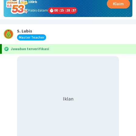
100rb
Klaim
Habis dalam
00
:
15
:
28
:
37
S. Lubis
Master Teacher
Jawaban terverifikasi
Iklan