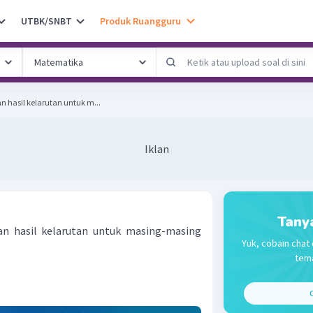
UTBK/SNBT
Produk Ruangguru
 hasil kelarutan untuk m...
Iklan
Tany
an hasil kelarutan untuk masing-masing
Yuk, cobain chat 
tema
C