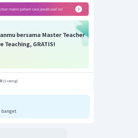
anmu bersama Master Teacher
ive Teaching, GRATIS!
.0
(
1 rating
)
 banget