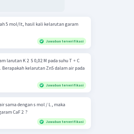
ah 5 mol/lt, hasil kali kelarutan garam
Jawaban terverifikasi
m larutan K 2 ​ S 0,02 M pada suhu T ∘ C
 1 . Berapakah kelarutan ZnS dalam air pada
Jawaban terverifikasi
 air sama dengan s mol / L , maka
garam CaF 2 ​ ?
Jawaban terverifikasi