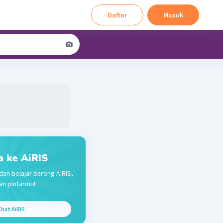
Daftar
Masuk
a ke AiRIS
dan belajar bareng AiRIS,
n pintarmu!
hat AiRIS