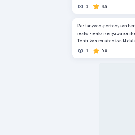
1
4.5
Pertanyaan-pertanyaan beri
reaksi-reaksi senyawa ionik
1
0.0