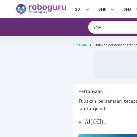
SD
SMP
SMA
Beranda
Tuliskan persamaan tetapan
Pertanyaan
Tuliskan persamaan tetap
larutan jenuh:
Al
(
OH
)
.
3