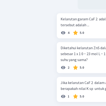
Kelarutan garam CaF 2 ​ adal
tersebut adalah ...
4
5.0
Diketahui kelarutan ZnS dala
sebesar 1 x 1 0 − 23 mol L −
suhu yang sama?
2
5.0
Jika kelarutan CaF 2 ​ dalam
berapakah nilai K sp ​ untuk 
1
5.0