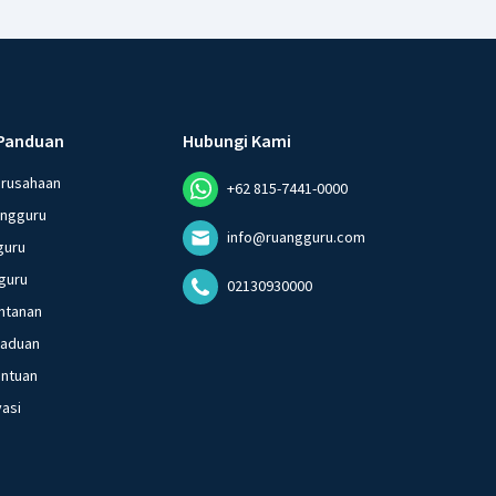
Panduan
Hubungi Kami
erusahaan
+62 815-7441-0000
angguru
info@ruangguru.com
guru
guru
02130930000
ntanan
gaduan
entuan
vasi