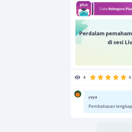
Perdalam pemaham
di sesi L
5
4
yaya
Pembahasan lengkap