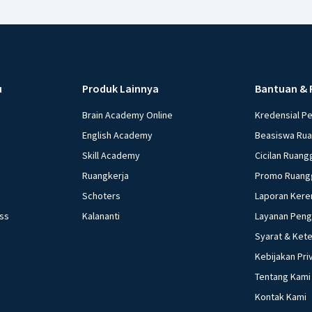
u
Produk Lainnya
Bantuan & 
Brain Academy Online
Kredensial P
English Academy
Beasiswa Ru
Skill Academy
Cicilan Ruang
Ruangkerja
Promo Ruang
Schoters
Laporan Kere
ess
Kalananti
Layanan Pen
Syarat & Ket
Kebijakan Pri
Tentang Kami
Kontak Kami