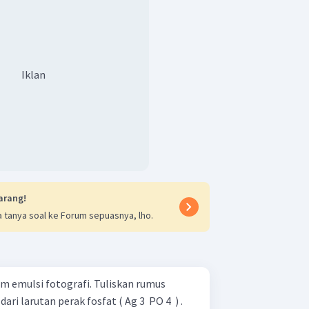
Iklan
arang!
 tanya soal ke Forum sepuasnya, lho.
m emulsi fotografi. Tuliskan rumus
ri larutan perak fosfat ( Ag 3 ​ PO 4 ​ ) .