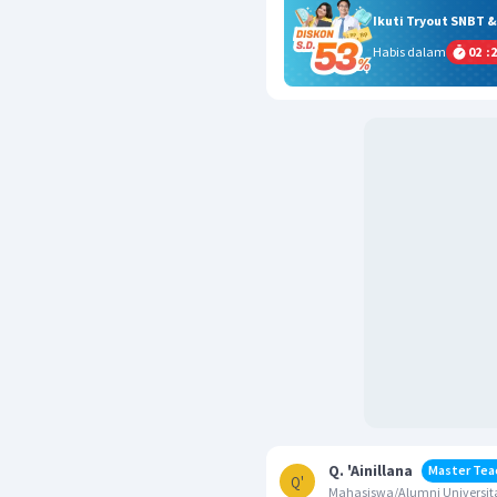
Ikuti Tryout SNBT 
Habis dalam
02
:
2
Q. 'Ainillana
Master Tea
Q'
Mahasiswa/Alumni Universita