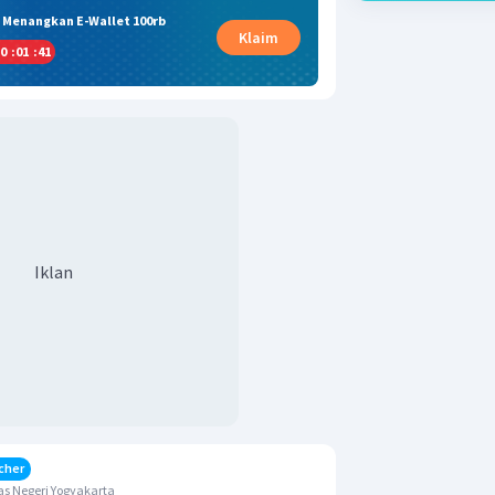
& Menangkan E-Wallet 100rb
Klaim
0
:
01
:
41
Iklan
cher
s Negeri Yogyakarta