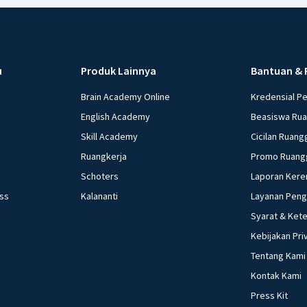
u
Produk Lainnya
Bantuan & 
Brain Academy Online
Kredensial P
English Academy
Beasiswa Ru
Skill Academy
Cicilan Ruang
Ruangkerja
Promo Ruang
Schoters
Laporan Kere
ess
Kalananti
Layanan Pen
Syarat & Ket
Kebijakan Pri
Tentang Kami
Kontak Kami
Press Kit