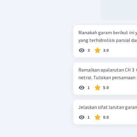
Manakah garam berikut ini 
3
3.0
Ramalkan apalarutan CH 3 ​ C
netral. Tuliskan persamaan re
1
5.0
1
0.0