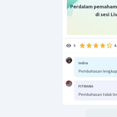
Perdalam pemaham
di sesi L
4
5
Indira
Pembahasan lengkap
FITRIANA
Pembahasan tidak l