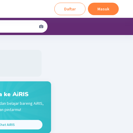
Daftar
Masuk
a ke AiRIS
dan belajar bareng AiRIS,
n pintarmu!
hat AiRIS