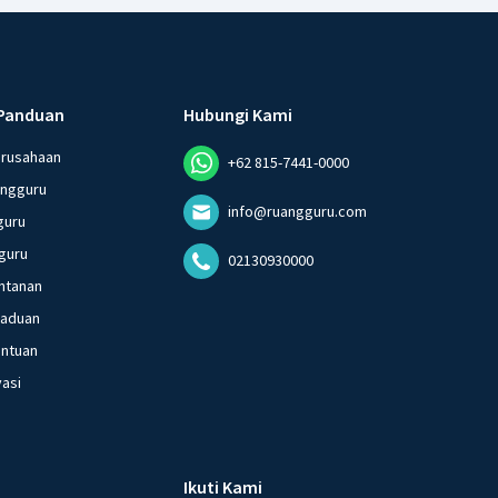
Panduan
Hubungi Kami
erusahaan
+62 815-7441-0000
angguru
info@ruangguru.com
guru
guru
02130930000
ntanan
gaduan
entuan
vasi
Ikuti Kami