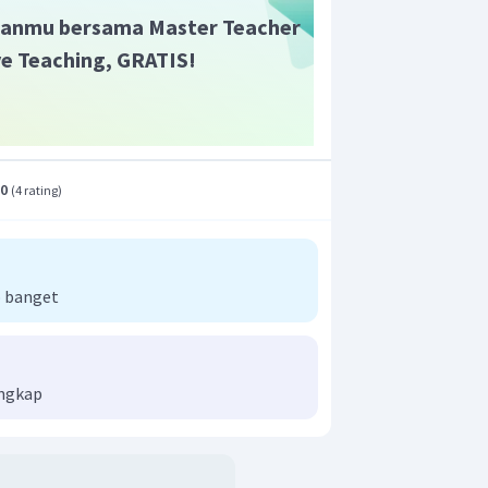
anmu bersama Master Teacher
ive Teaching, GRATIS!
.0
(
4 rating
)
 banget
engkap