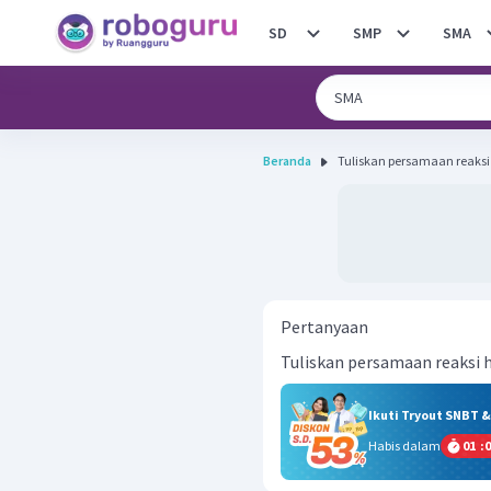
SD
SMP
SMA
Beranda
Tuliskan persamaan reaksi hi
Pertanyaan
Tuliskan persamaan reaksi hi
Ikuti Tryout SNBT 
Habis dalam
01
:
0