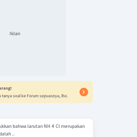
Iklan
arang!
 tanya soal ke Forum sepuasnya, lho.
ukkan bahwa larutan NH 4 ​ Cl merupakan
lah ...