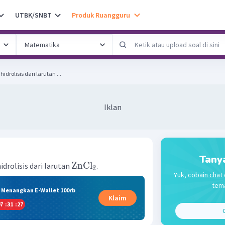
UTBK/SNBT
Produk Ruangguru
drolisis dari larutan ...
Iklan
Tany
ZnCl
drolisis dari larutan
.
2
Yuk, cobain chat 
tema
& Menangkan E-Wallet 100rb
Klaim
7
:
31
:
26
C