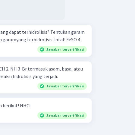
yang dapat terhidrolisis? Tentukan garam
yang terhidrolisis parsial dan garamyang terhidrolisis total! FeSO 4 ​
Jawaban terverifikasi
H 2 ​ NH 3 ​ Br termasuk asam, basa, atau
aksi hidrolisis yang terjadi.
Jawaban terverifikasi
Jelaskan sifat larutan garam berikut! NHCl
Jawaban terverifikasi