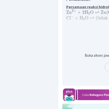
Persamaan reaksi hidroli
2
+
Zn
+
2
H
O
⇌
Zn
(
2
−
Cl
+
H
O
⇌
(
tidak
2
Hidrolisis garam adalah r
dari asam lemah ata
merupakan garam yang t
asam kuat (anion)
, reak
ZnCl
Buka akses jaw
Sehingga reaksi hidrolisis
2
+
Zn
+
2
H
O
⇌
Zn
(
2
−
Cl
+
H
O
⇌
(
tidak
2
Berdasarkan reaksi hidro
menunjukkan larutan ber
lakmus biru menjadi mera