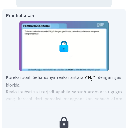
Pembahasan
Koreksi soal: Seharusnya reaksi antara
dengan gas
klorida.
Reaksi substitusi terjadi apabila sebuah atom atau gugus
yang berasal dari pereaksi menggantikan sebuah atom
atau gugus dari molekul yang bereaksi. Reaksi substitusi
dapat terjadi pada atom karbon jenuh atau tak
jenuh.
Pada reaksi antara
dan gas klorida terjadi reaksi
substitusi. Atom
pada
digantikan dengan atom