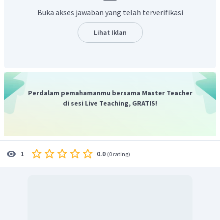
pada gas klorida
.
Buka akses jawaban yang telah terverifikasi
Lihat Iklan
Jadi, reaksi substitusi dapat dilihat pada gambar di atas
Perdalam pemahamanmu bersama Master Teacher
dan nama senyawa yang terbentuk adalah
di sesi Live Teaching, GRATIS!
diklorometana dan asam klorida.
0.0
1
(
0 rating
)