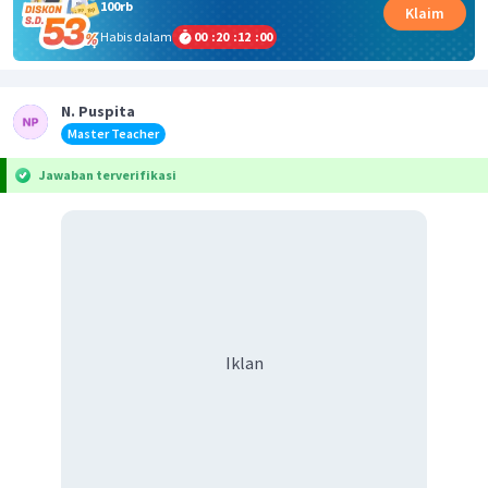
100rb
Klaim
Habis dalam
00
:
20
:
11
:
59
N. Puspita
Master Teacher
Jawaban terverifikasi
Iklan