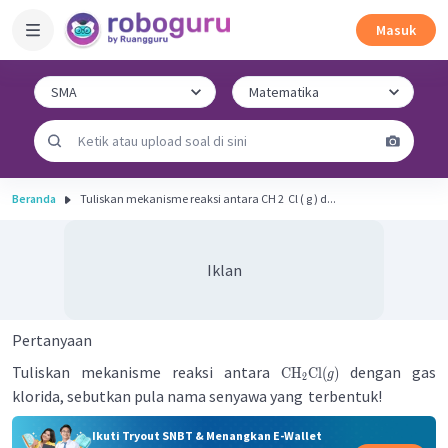
Masuk
Beranda
Tuliskan mekanisme reaksi antara CH 2 ​ Cl ( g ) d...
Iklan
Pertanyaan
Tuliskan mekanisme reaksi antara
dengan gas
CH
Cl
(
)
g
2
klorida, sebutkan pula nama senyawa yang
terbentuk!
Ikuti Tryout SNBT & Menangkan E-Wallet