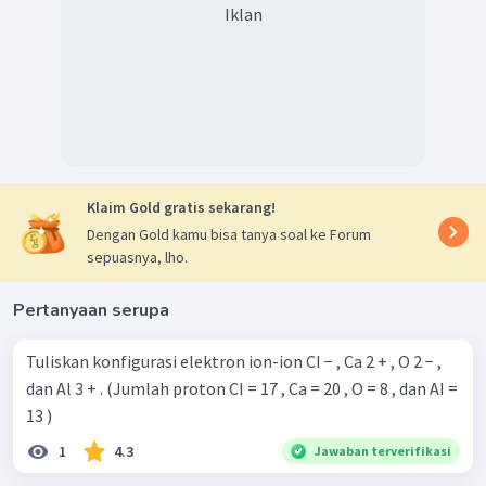
Iklan
Klaim Gold gratis sekarang!
Dengan Gold kamu bisa tanya soal ke Forum
sepuasnya, lho.
Pertanyaan serupa
Tuliskan konfigurasi elektron ion-ion CI − , Ca 2 + , O 2 − ,
dan Al 3 + . (Jumlah proton CI = 17 , Ca = 20 , O = 8 , dan AI =
13 )
1
4.3
Jawaban terverifikasi