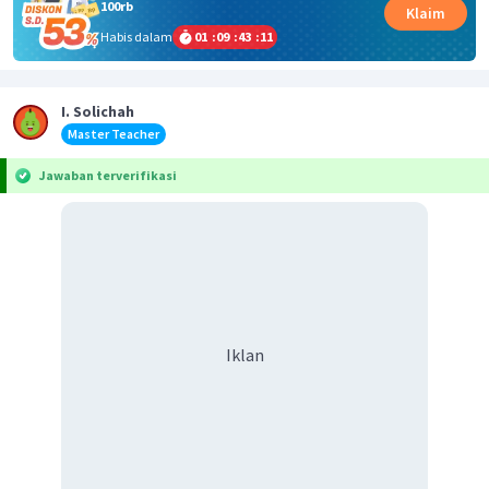
100rb
Klaim
Habis dalam
01
:
09
:
43
:
11
I. Solichah
Master Teacher
Jawaban terverifikasi
Iklan