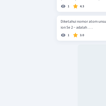
1
4.3
Diketahui nomor atom unsur
ion Se 2 − adalah . . . .
1
3.0