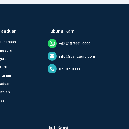
Panduan
Hubungi Kami
erusahaan
+62 815-7441-0000
angguru
info@ruangguru.com
guru
guru
02130930000
ntanan
gaduan
entuan
vasi
Ikuti Kami