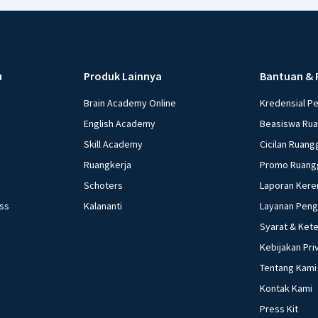
u
Produk Lainnya
Bantuan & 
Brain Academy Online
Kredensial P
English Academy
Beasiswa Ru
Skill Academy
Cicilan Ruang
Ruangkerja
Promo Ruang
Schoters
Laporan Kere
ess
Kalananti
Layanan Pen
Syarat & Ket
Kebijakan Pri
Tentang Kami
Kontak Kami
Press Kit