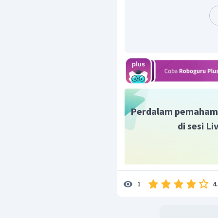
Perdalam pemaham
di sesi L
4
1