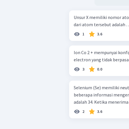
Unsur X memiliki nomor atom
dari atom tersebut adalah . . .
1
3.6
Ion Co 2 + mempunyai konfigu
electron yang tidak berpasan
3
0.0
Selenium (Se) memiliki neut
beberapa informasi mengenai atom ter
adalah 34. Ketika men
2
3.6