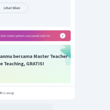
Lihat Iklan
anmu bersama Master Teacher
ive Teaching, GRATIS!
.0
(
1 rating
)