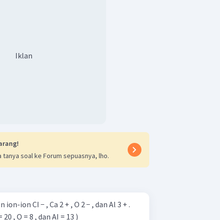
Iklan
arang!
 tanya soal ke Forum sepuasnya, lho.
on-ion CI − , Ca 2 + , O 2 − , dan Al 3 + .
20 , O = 8 , dan AI = 13 )