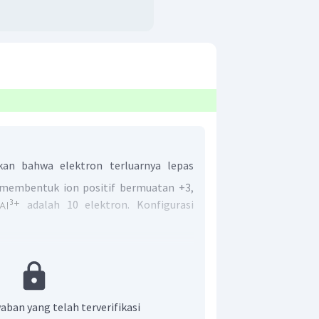
an bahwa elektron terluarnya lepas
 membentuk ion positif bermuatan +3,
adalah 10 elektron. Konfigurasi
 terluranya adalah
.
n yang benar adalah A.
aban yang telah terverifikasi