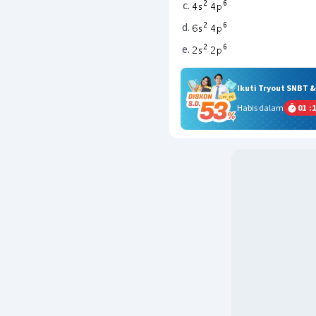
Ikuti Tryout SNBT 
Habis dalam
01
:
1