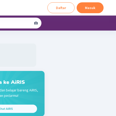
Daftar
Masuk
a ke AiRIS
dan belajar bareng AiRIS,
n pintarmu!
hat AiRIS