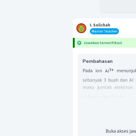
I. Solichah
Master Teacher
Jawaban terverifikasi
Pembahasan
Pada ion
menunjuk
sebanyak 3 buah dan Al
maka jumlah elektron
elektronnya adalah:
Jadi konfigurasi elektron
Oleh karena itu, jawaba
Buka akses jaw