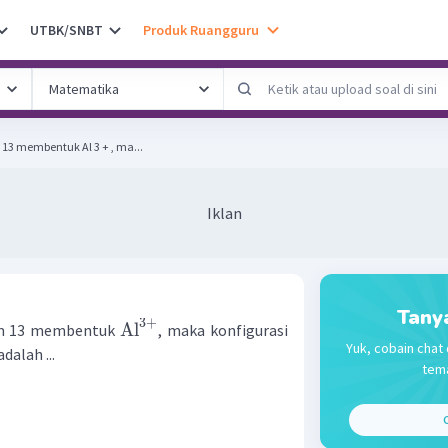
UTBK/SNBT
Produk Ruangguru
13 membentuk Al 3 + , ma...
Iklan
Tany
3
+
Al
om 13 membentuk
, maka konfigurasi
Yuk, cobain chat 
adalah ...
tema
C