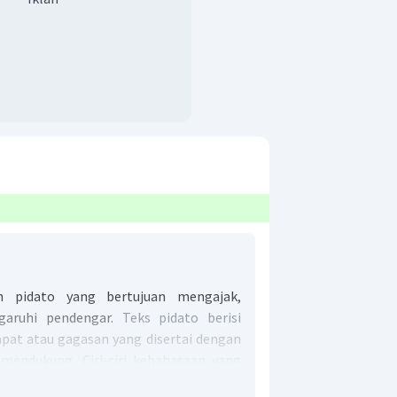
ah pidato yang bertujuan
mengajak,
aruhi pendengar.
Teks pidato berisi
pat atau gagasan yang disertai dengan
endukung. Ciri-ciri kebahasaan yang
imat langsung, kalimat sapaan, kalimat