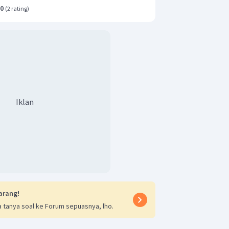
g terdapat pada kalimat:
Oleh karena
.0
(
2 rating
)
 merusak hutan, penebangan liar, dan
g hanya mementingkan aspek bisnis
p kelestarian lingkungan.
 terdapat pada kalimat:
Berikan hak-
berupa alam yang lestari untuk
enap komponen alam.
Iklan
arang!
 tanya soal ke Forum sepuasnya, lho.