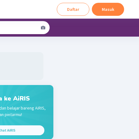
Daftar
Masuk
a ke AiRIS
dan belajar bareng AiRIS,
n pintarmu!
hat AiRIS