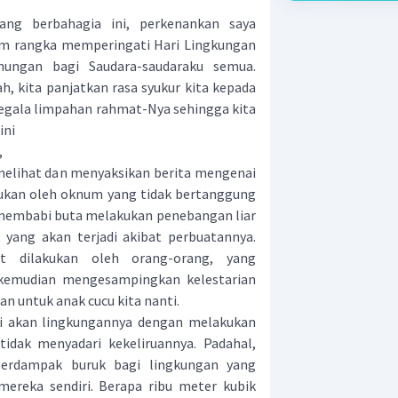
berbahagia ini, perkenankan saya
m rangka memperingati Hari Lingkungan
nungan bagi Saudara-saudaraku semua.
, kita panjatkan rasa syukur kita kepada
egala limpahan rahmat-Nya sehingga kita
ini
,
melihat dan menyaksikan berita mengenai
kukan oleh oknum yang tidak bertanggung
 membabi buta melakukan penebangan liar
yang akan terjadi akibat perbuatannya.
ut dilakukan oleh orang-orang, yang
kemudian mengesampingkan kelestarian
n untuk anak cucu kita nanti.
 akan lingkungannya dengan melakukan
idak menyadari kekeliruannya. Padahal,
berdampak buruk bagi lingkungan yang
ereka sendiri. Berapa ribu meter kubik