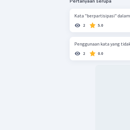
Pertanyaan serupa
Kata "berpartisipasi" dalam
2
5.0
Penggunaan kata yang tidak 
2
0.0