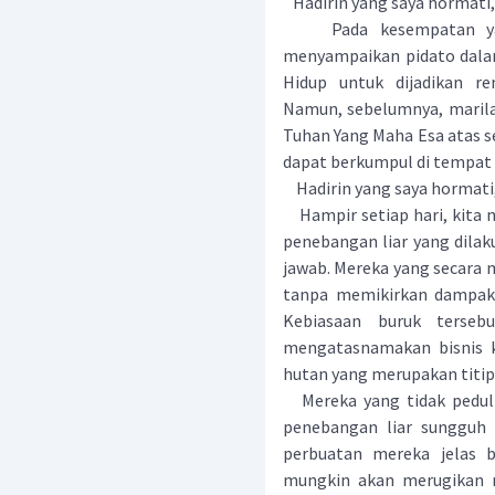
Hadirin yang saya hormati,
Pada kesempatan yang 
menyampaikan pidato dala
Hidup untuk dijadikan re
Namun, sebelumnya, marilah
Tuhan Yang Maha Esa atas s
dapat berkumpul di tempat 
Hadirin yang saya hormati
Hampir setiap hari, kita 
penebangan liar yang dila
jawab. Mereka yang secara
tanpa memikirkan dampak 
Kebiasaan buruk terseb
mengatasnamakan bisnis 
hutan yang merupakan titipa
Mereka yang tidak peduli
penebangan liar sungguh t
perbuatan mereka jelas 
mungkin akan merugikan m