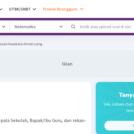
UTBK/SNBT
Produk Ruangguru
saan kosakata ilmiah yang...
Iklan
Tany
!
Yuk, cobain chat 
tema
ala Sekolah, Bapak/Ibu Guru, dan rekan-
C