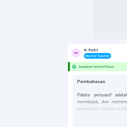
H. Putri
Master Teacher
Jawaban terverifikasi
Pembahasan
Pidato persuasif adal
membujuk, dan memeng
pernyataan berupa penda
argumen-argumen yang m
muncul, antara lain kal