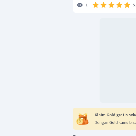
1) Kosakata hutan yan
5
1
itu, sudahilah kegiatan
pembabatan hutan yan
tanpa mau peduli terhada
2) Kosakata alam yang
hak anak cucu kita 
kelangsungan hidup seg
Klaim Gold gratis sek
Dengan Gold kamu bisa