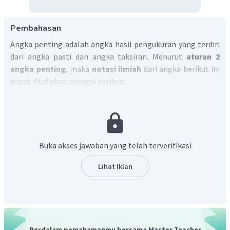
Pembahasan
Angka penting adalah angka hasil pengukuran yang terdiri
dari angka pasti dan angka taksiran. Menurut
aturan 2
angka penting
, maka
notasi ilmiah
dari angka berikut ini
dapat dituliskan sebagai berikut:
−
1
0
,
89876
cm
=
8
,
9
×
1
0
cm
−
1
8
,
9
×
1
0
cm
Sehingga Jawabannya adalah
.
Buka akses jawaban yang telah terverifikasi
Lihat Iklan
Perdalam pemahamanmu bersama Master Teacher