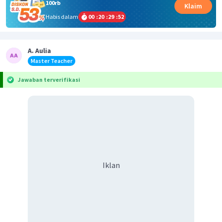
100rb
Klaim
Habis dalam
00
:
20
:
29
:
52
A. Aulia
Master Teacher
Jawaban terverifikasi
Iklan