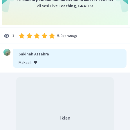
di sesi Live Teaching, GRATIS!
5.0
1
(
2 rating
)
Sakinah Azzahra
Makasih ❤️
Iklan