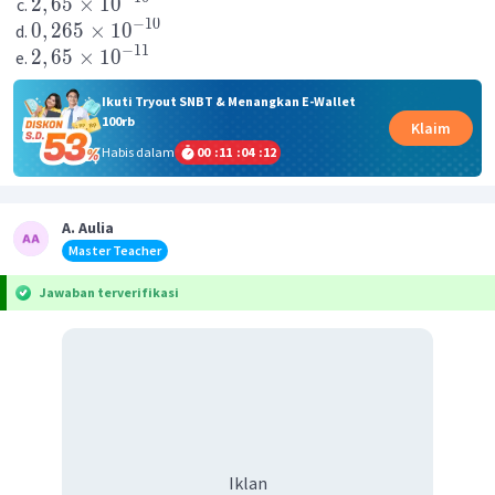
2
,
65
×
1
0
−
10
0
,
265
×
1
0
−
11
2
,
65
×
1
0
Ikuti Tryout SNBT & Menangkan E-Wallet
100rb
Klaim
Habis dalam
00
:
11
:
04
:
12
A. Aulia
Master Teacher
Jawaban terverifikasi
Iklan