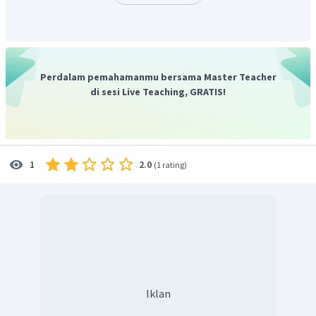
=
2
,
65
×
1
0
Dengan demikian, jawaban yang tepat ditunjukkan oleh
pilihan E.
Perdalam pemahamanmu bersama Master Teacher
di sesi Live Teaching, GRATIS!
2.0
1
(
1 rating
)
Iklan