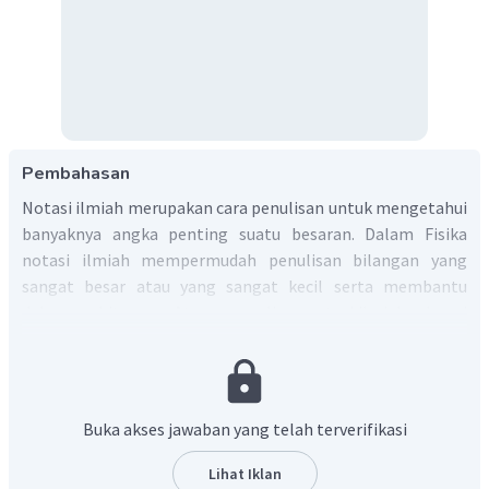
Pembahasan
Notasi ilmiah merupakan cara penulisan untuk mengetahui
banyaknya angka penting suatu besaran. Dalam Fisika
notasi ilmiah mempermudah penulisan bilangan yang
sangat besar atau yang sangat kecil serta membantu
dalam perhitungan. Aturan penulisan notasi ilmiah sebagai
berikut.
n
×
1
0
a
dengan a merupakan bilangan asli 1 sampai 9, dan n
merupajan bilangan bulat bilangan bulat.
Buka akses jawaban yang telah terverifikasi
Sehingga nilai pada soal diatas dapat ditulis:
n
0
,
0000000000265
=
×
1
0
a
Lihat Iklan
−
11