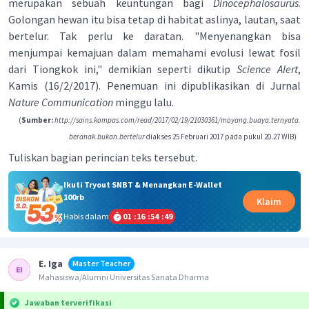
merupakan sebuah keuntungan bagi
Dinocephalosaurus
.
Golongan hewan itu bisa tetap di habitat aslinya, lautan, saat
bertelur. Tak perlu ke daratan. "Menyenangkan bisa
menjumpai kemajuan dalam memahami evolusi lewat fosil
dari Tiongkok ini," demikian seperti dikutip
Science Alert
,
Kamis (16/2/2017). Penemuan ini dipublikasikan di Jurnal
Nature Communication
minggu lalu.
(
Sumber:
http://sains.kompas.com/read/2017/02/19/21030361/moyang.buaya.ternyata.
beranak.bukan.bertelur
diakses 25 Februari 2017 pada pukul 20.27 WIB)
Tuliskan bagian perincian teks tersebut.
Ikuti Tryout SNBT & Menangkan E-Wallet
100rb
Klaim
Habis dalam
01
:
16
:
54
:
49
E. Iga
Master Teacher
Mahasiswa/Alumni Universitas Sanata Dharma
Jawaban terverifikasi