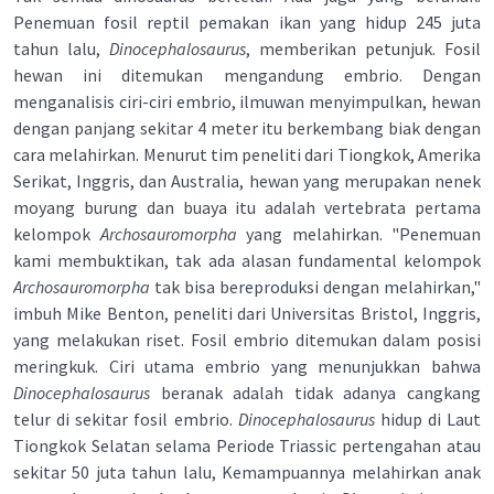
Penemuan fosil reptil pemakan ikan yang hidup 245 juta
tahun lalu,
Dinocephalosaurus
, memberikan petunjuk. Fosil
hewan ini ditemukan mengandung embrio. Dengan
menganalisis ciri-ciri embrio, ilmuwan menyimpulkan, hewan
dengan panjang sekitar 4 meter itu berkembang biak dengan
cara melahirkan. Menurut tim peneliti dari Tiongkok, Amerika
Serikat, Inggris, dan Australia, hewan yang merupakan nenek
moyang burung dan buaya itu adalah vertebrata pertama
kelompok
Archosauromorpha
yang melahirkan. "Penemuan
kami membuktikan, tak ada alasan fundamental kelompok
Archosauromorpha
tak bisa bereproduksi dengan melahirkan,"
imbuh Mike Benton, peneliti dari Universitas Bristol, Inggris,
yang melakukan riset. Fosil embrio ditemukan dalam posisi
meringkuk. Ciri utama embrio yang menunjukkan bahwa
Dinocephalosaurus
beranak adalah tidak adanya cangkang
telur di sekitar fosil embrio.
Dinocephalosaurus
hidup di Laut
Tiongkok Selatan selama Periode Triassic pertengahan atau
sekitar 50 juta tahun lalu, Kemampuannya melahirkan anak