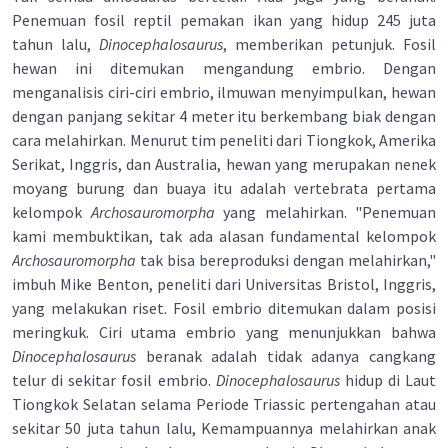
Penemuan fosil reptil pemakan ikan yang hidup 245 juta
tahun lalu,
Dinocephalosaurus
, memberikan petunjuk. Fosil
hewan ini ditemukan mengandung embrio. Dengan
menganalisis ciri-ciri embrio, ilmuwan menyimpulkan, hewan
dengan panjang sekitar 4 meter itu berkembang biak dengan
cara melahirkan. Menurut tim peneliti dari Tiongkok, Amerika
Serikat, Inggris, dan Australia, hewan yang merupakan nenek
moyang burung dan buaya itu adalah vertebrata pertama
kelompok
Archosauromorpha
yang melahirkan. "Penemuan
kami membuktikan, tak ada alasan fundamental kelompok
Archosauromorpha
tak bisa bereproduksi dengan melahirkan,"
imbuh Mike Benton, peneliti dari Universitas Bristol, Inggris,
yang melakukan riset. Fosil embrio ditemukan dalam posisi
meringkuk. Ciri utama embrio yang menunjukkan bahwa
Dinocephalosaurus
beranak adalah tidak adanya cangkang
telur di sekitar fosil embrio.
Dinocephalosaurus
hidup di Laut
Tiongkok Selatan selama Periode Triassic pertengahan atau
sekitar 50 juta tahun lalu, Kemampuannya melahirkan anak