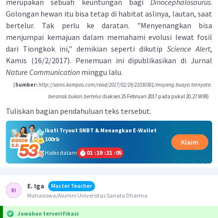
merupakan sebuah keuntungan bagi
Dinocephalosaurus
.
Golongan hewan itu bisa tetap di habitat aslinya, lautan, saat
bertelur. Tak perlu ke daratan. "Menyenangkan bisa
menjumpai kemajuan dalam memahami evolusi lewat fosil
dari Tiongkok ini," demikian seperti dikutip
Science Alert
,
Kamis (16/2/2017). Penemuan ini dipublikasikan di Jurnal
Nature Communication
minggu lalu.
(
Sumber:
http://sains.kompas.com/read/2017/02/19/21030361/moyang.buaya.ternyata.
beranak.bukan.bertelur
diakses 25 Februari 2017 pada pukul 20.27 WIB)
Tuliskan bagian pendahuluan teks tersebut.
Ikuti Tryout SNBT & Menangkan E-Wallet
100rb
Klaim
Habis dalam
01
:
19
:
21
:
05
E. Iga
Master Teacher
Mahasiswa/Alumni Universitas Sanata Dharma
Jawaban terverifikasi