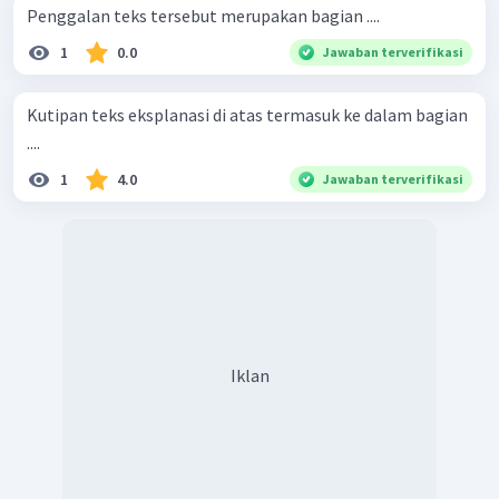
Penggalan teks tersebut merupakan bagian ....
embrio, ilmuwan menyimpulkan, hewan dengan panjang
sekitar 4 meter itu berkembang biak dengan cara
1
0.0
Jawaban terverifikasi
melahirkan."
Kutipan teks eksplanasi di atas termasuk ke dalam bagian
....
1
4.0
Jawaban terverifikasi
Iklan