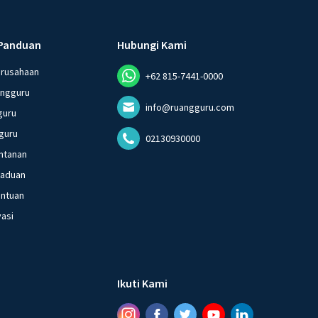
Panduan
Hubungi Kami
erusahaan
+62 815-7441-0000
angguru
info@ruangguru.com
guru
guru
02130930000
ntanan
gaduan
entuan
vasi
Ikuti Kami