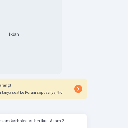
(
−
CH
)
hwa terdapat cabang metil
3
or 3, sehingga strukturnya adalah
Iklan
arang!
 tanya soal ke Forum sepuasnya, lho.
karboksilat berikut. Asam 2-