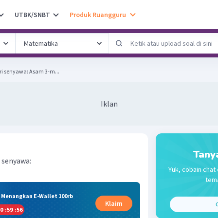
UTBK/SNBT
Produk Ruangguru
Tulis rumus ikatan garis dari senyawa: Asam 3-m...
Iklan
Tany
i senyawa:
Yuk, cobain chat 
tema
& Menangkan E-Wallet 100rb
Klaim
C
0
:
59
:
56