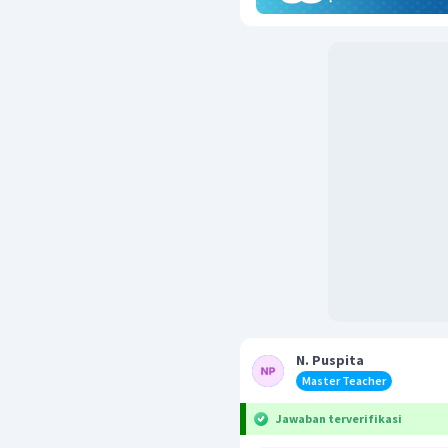
N. Puspita
Master Teacher
Jawaban terverifikasi