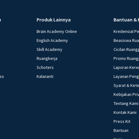
u
Produk Lainnya
Bantuan & 
Brain Academy Online
Kredensial P
English Academy
Beasiswa Ru
Skill Academy
Cicilan Ruang
Ruangkerja
Promo Ruang
Schoters
Laporan Kere
ess
Kalananti
Layanan Pen
Syarat & Ket
Kebijakan Pri
Tentang Kami
Kontak Kami
Press Kit
Bantuan