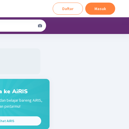
Daftar
Masuk
a ke AiRIS
dan belajar bareng AiRIS,
n pintarmu!
hat AiRIS