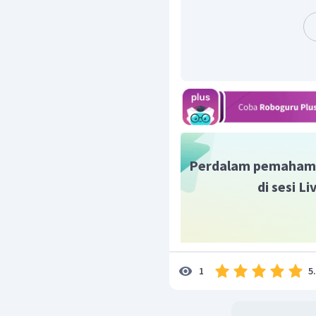
asam 3-metilheksanoat ad
Menggambarkan rant
tersebut adalah heks
dengan gugus fungsi
Perdalam pemaham
di sesi L
Memberikan nomor. P
gugus fungsi.
5
1
Menggambarkan caban