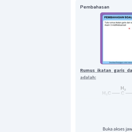
Pembahasan
Rumus ikatan garis d
adalah:
Asam 3-metilheksanoat 
dengan gugus fungsi
Buka akses jaw
R
−
COOH
adalah
. L