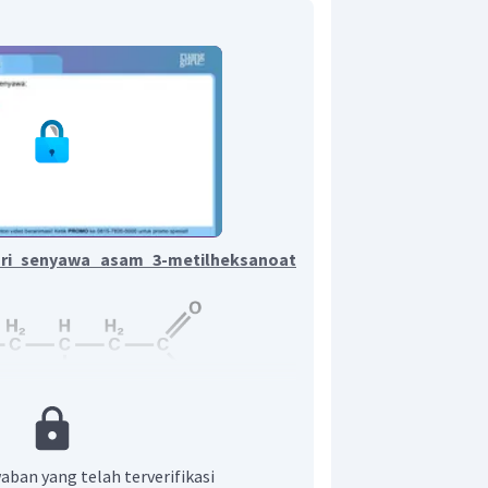
ari senyawa asam 3-metilheksanoat
merupakan golongan asam karboksilat
. Rumus struktur asam karboksilat
aban yang telah terverifikasi
angkah untuk menggambarkan struktur