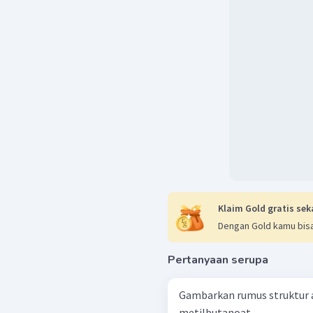
metil menunjukkan ba
pada atom karbon nom
sebagai berikut:
Klaim Gold gratis sek
Dengan Gold kamu bisa
Pertanyaan serupa
Gambarkan rumus struktur asam 
metilbutanoat