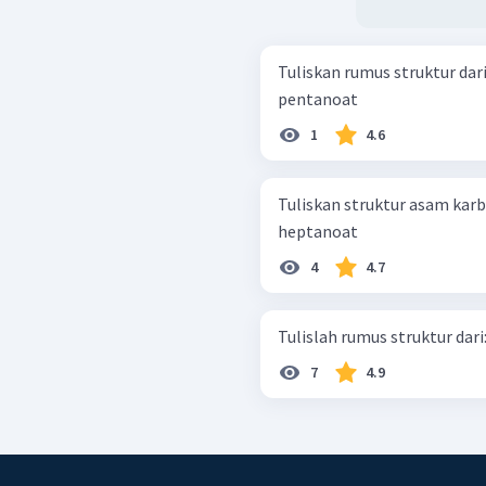
Tuliskan rumus struktur dari senyaw
pentanoat
1
4.6
Tuliskan struktur asam karboksilatberiku
heptanoat
4
4.7
7
4.9