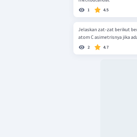
1
4.5
Jelaskan zat-zat berikut ber
2
4.7