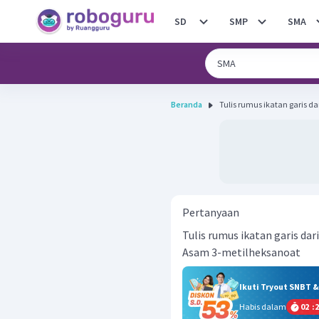
SD
SMP
SMA
Beranda
Pertanyaan
Tulis rumus ikatan garis dar
Asam 3-metilheksanoat
Ikuti Tryout SNBT 
Habis dalam
02
:
2