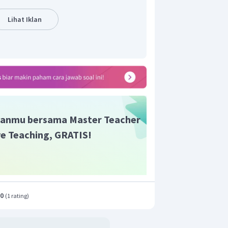
alah sebagai berikut:
Lihat Iklan
ai utama. Rantai utama senyawa
anoat (terdiri dari 6 atom karbon
−
COOH
).
anmu bersama Master Teacher
ive Teaching, GRATIS!
enomoran dimulai dari atom karbon
.0
(
1 rating
)
g. Berdasarkan nama pada soal, 3-