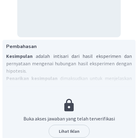
Pembahasan
Kesimpulan
adalah intisari dari hasil eksperimen dan
pernyataan mengenai hubungan hasil eksperimen dengan
hipotesis.
Penarikan kesimpulan
dimaksudkan untuk menjelaskan
apakah hipotesis yang diajukan dapat diterima atau ditolak,
menjawab rumusan masalah
, selain itu dapat pula
digunakan sebagai landasan pengambilan keputusan bagi
pihak peneliti serta bahan acuan penelitian selanjutnya.
Berdasarkan penjelasan tersebut, maka jawaban yang
Buka akses jawaban yang telah terverifikasi
tepat adalah A.
Lihat Iklan