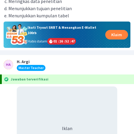
Meringkas data penelitian
Menunjukkan tujuan penelitian
Menunjukkan kumpulan tabel
Ikuti Tryout SNBT & Menangkan E-Wallet
100rb
Klaim
Habis dalam
01
:
16
:
52
:
47
H. Argi
Master Teacher
Jawaban terverifikasi
Iklan