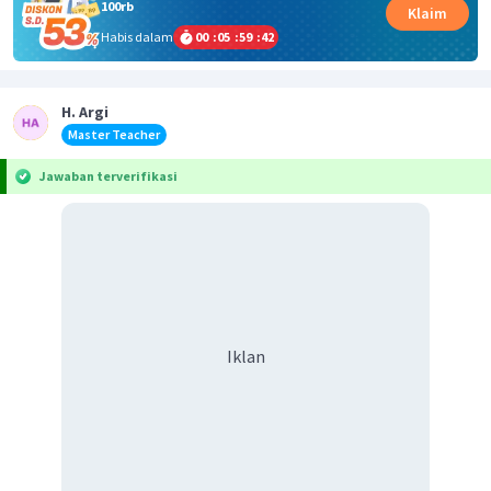
100rb
Klaim
Habis dalam
00
:
05
:
59
:
42
H. Argi
Master Teacher
Jawaban terverifikasi
Iklan