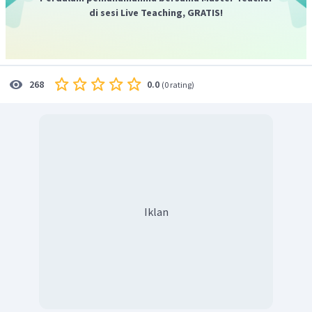
di sesi Live Teaching, GRATIS!
0.0
268
(
0 rating
)
Iklan