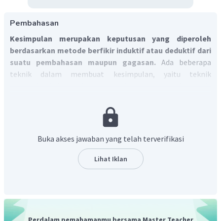
Pembahasan
Kesimpulan merupakan keputusan yang diperoleh
berdasarkan metode berfikir induktif atau deduktif dari
suatu pembahasan maupun gagasan.
Ada beberapa
teknik dalam membuat kesimpulan, yaitu teknik
generalisasi (menarik satu kesimpulan umum), teknik
analogi (membuat perbandingan antara satu pembahasan
dengan pembahasan lainnya yang serupa), dan teknik
sebab-akibat (menjelaskan sebab, kemudian akibat yang
ditimbulkan dari sebab tersebut).
Cara membuat
Buka akses jawaban yang telah terverifikasi
kesimpulan yang baik yaitu tidak bertele-tele, tidak
menjelaskan data (karena data bagian dari
Lihat Iklan
pembahasan), dan kesimpulan tersebut berisi jawaban
dari permasalahan penelitian.
Perdalam pemahamanmu bersama Master Teacher