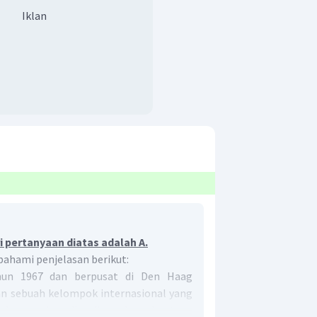
Iklan
 pertanyaan diatas adalah A.
 pahami penjelasan berikut:
hun 1967 dan berpusat di Den Haag
an sebuah kelompok internasional yang
tuk mengkoordinasikan dana bantuan