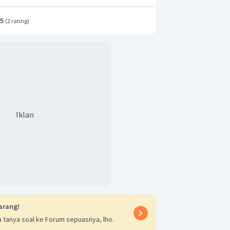
.5
(
2 rating
)
Iklan
arang!
 tanya soal ke Forum sepuasnya, lho.