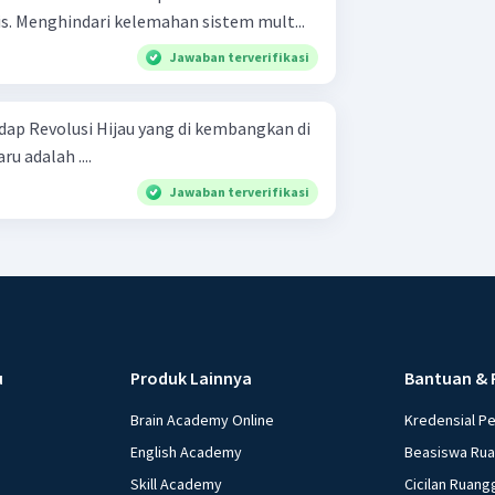
Mengurangi konflik ideologis. Menghindari kelemahan sistem mult...
Jawaban terverifikasi
adap Revolusi Hijau yang di kembangkan di
u adalah ....
Jawaban terverifikasi
u
Produk Lainnya
Bantuan & 
Brain Academy Online
Kredensial P
English Academy
Beasiswa Ru
Skill Academy
Cicilan Ruang