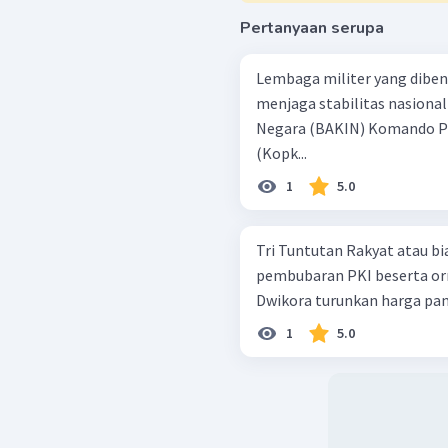
Pertanyaan serupa
Lembaga militer yang diben
menjaga stabilitas nasional adalah .... Badan Koo
Negara (BAKIN) Komando Pemulihan Keamanan dan Ketertiban
(Kopk...
1
5.0
Tri Tuntutan Rakyat atau bia
pembubaran PKI beserta ormas-ormasny
1
5.0