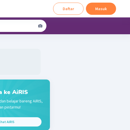
Daftar
Masuk
a ke AiRIS
dan belajar bareng AiRIS,
n pintarmu!
hat AiRIS