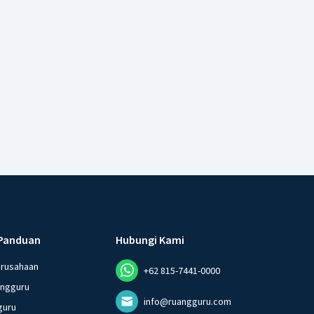
Panduan
Hubungi Kami
erusahaan
+62 815-7441-0000
angguru
info@ruangguru.com
guru