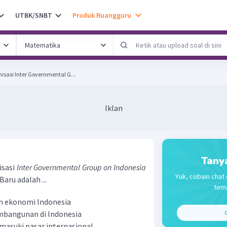
UTBK/SNBT
Produk Ruangguru
sasi Inter Governmental G...
Iklan
Tany
isasi
Inter Governmental Group on Indonesia
Yuk, cobain chat 
aru adalah ...
tema
 ekonomi Indonesia
bangunan di Indonesia
C
asuki pasar internasional