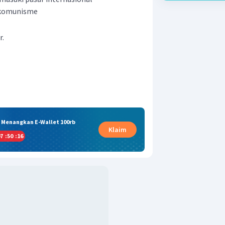
komunisme
r.
& Menangkan E-Wallet 100rb
Klaim
7
:
50
:
15