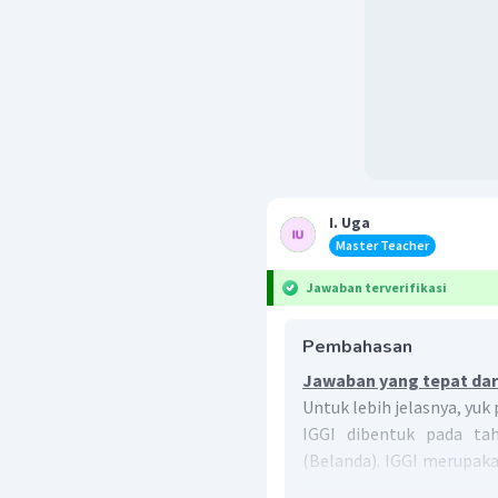
I. Uga
Master Teacher
Jawaban terverifikasi
Pembahasan
Jawaban yang tepat dari
Untuk lebih jelasnya, yuk
IGGI dibentuk pada ta
(Belanda). IGGI merupak
diprakarsai oleh AS un