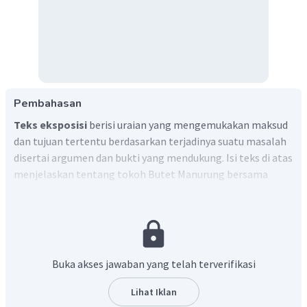
Pembahasan
Teks eksposisi
berisi uraian yang mengemukakan maksud
dan tujuan tertentu berdasarkan terjadinya suatu masalah
disertai argumen dan bukti yang mendukung. Isi teks di atas
menjelaskan tentang tokoh Butet Manurung bersama
rekan-rekan membangun wawasan literasi di suku
pedalaman di Jambi dan mulai mengenalkan dan
memperluas wawasan literasi kepada orang-orang rimba
tersebut.
Buka akses jawaban yang telah terverifikasi
Dapat disimpulkan, tujuan dari teks tersebut adalah
menjelaskan pentingnya wawasan literasi di semua
Lihat Iklan
lapisan masyarakat, termasuk orang-orang rimba.