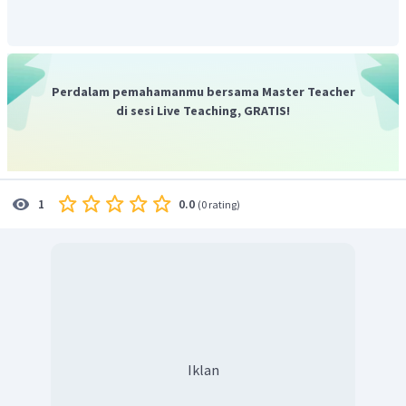
Dengan demikian, jawaban yang benar adalah B.
Perdalam pemahamanmu bersama Master Teacher
di sesi Live Teaching, GRATIS!
0.0
1
(
0 rating
)
Iklan