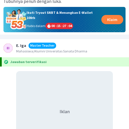
Tubuhnya penuh dengan luka.
Ikuti Tryout SNBT & Menangkan E-Wallet
100rb
Klaim
Habis dalam
00
:
15
:
27
:
04
E. Iga
Master Teacher
Mahasiswa/Alumni Universitas Sanata Dharma
Jawaban terverifikasi
Iklan