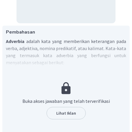
Pembahasan
Adverbia
adalah kata yang memberikan keterangan pada
verba, adjektiva, nomina predikatif, atau kalimat. Kata-kata
yang termasuk kata adverbia yang berfungsi untuk
menyatakan sebagai berikut:
waktu: sudah, telah, sedang, lagi, tengah, akan,
belum, masih, baru, pernah, sempat
sikap batin: ingin, mau, hendak, suka, segan
perkenan: boleh, wajib, harus, mesti, jangan, dilarang
Buka akses jawaban yang telah terverifikasi
kekerapan (frekuensi): jarang, sering, kadang-kadang,
sekali, dua kali
Lihat Iklan
kualitas: amat, sangat, sekali, lebih, paling, kurang,
cukup, lumayan
kuantitas (jumlah): banyak, sedikit, kurang, cukup,