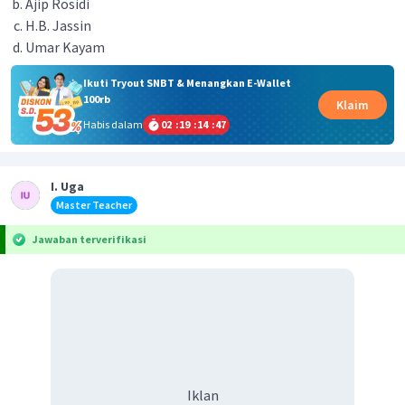
Ajip Rosidi
H.B. Jassin
Umar Kayam
Ikuti Tryout SNBT & Menangkan E-Wallet
100rb
Klaim
Habis dalam
02
:
19
:
14
:
46
I. Uga
Master Teacher
Jawaban terverifikasi
Iklan