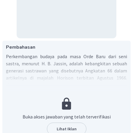
Pembahasan
Perkembangan budaya pada masa Orde Baru dari seni
sastra, menurut H. B. Jassin, adalah kebangkitan sebuah
generasi sastrawan yang disebutnya Angkatan 66 dalam
artikelnya di majalah Horison terbitan Agustus 1966.
Majalah tersebut merupakan salah satu majalah sastra
yang penting dalam sejarah kebudayaan Indonesia. Adapun
sastrawan yang termasuk ke dalam Angkatan 66, yakni
Taufiq Ismail, Umar Kayam, Goenawan Mohammad, Arifin C.
Noer, Rendra, dan Ajip Rosidi.
Buka akses jawaban yang telah terverifikasi
Dengan demikian, jawaban yang tepat adalah C.
Lihat Iklan