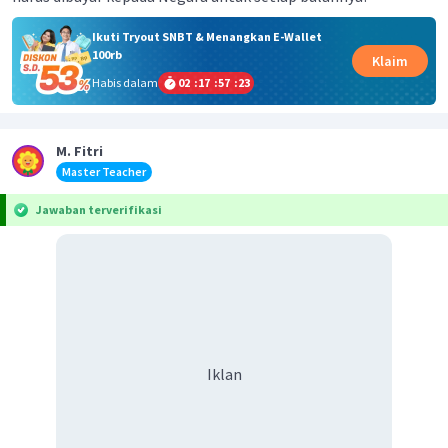
Ikuti Tryout SNBT & Menangkan E-Wallet
100rb
Klaim
Habis dalam
02
:
17
:
57
:
23
M. Fitri
Master Teacher
Jawaban terverifikasi
Iklan