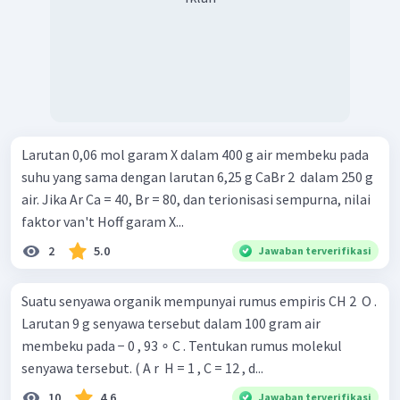
Larutan 0,06 mol garam X dalam 400 g air membeku pada
suhu yang sama dengan larutan 6,25 g CaBr 2 ​ dalam 250 g
air. Jika Ar Ca = 40, Br = 80, dan terionisasi sempurna, nilai
faktor van't Hoff garam X...
2
5.0
Jawaban terverifikasi
Suatu senyawa organik mempunyai rumus empiris CH 2 ​ O .
Larutan 9 g senyawa tersebut dalam 100 gram air
membeku pada − 0 , 93 ∘ C . Tentukan rumus molekul
senyawa tersebut. ( A r ​ H = 1 , C = 12 , d...
10
4.6
Jawaban terverifikasi