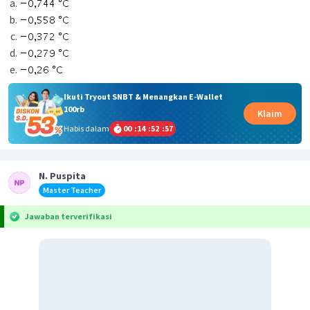
Ikuti Tryout SNBT & Menangkan E-Wallet
100rb
Klaim
Habis dalam
00
:
14
:
52
:
57
N. Puspita
Master Teacher
Jawaban terverifikasi