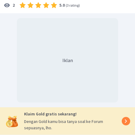
5.0
2
(
3 rating
)
Titik beku larutan adalah
.
Jadi, jawaban yang benar adalah C.
Iklan
Klaim Gold gratis sekarang!
Dengan Gold kamu bisa tanya soal ke Forum
sepuasnya, lho.