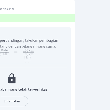
as Nasional
perbandingan, lakukan pembagian
lang dengan bilangan yang sama.
Baba
165
cm
=
i
Ali
150
cm
165
15
=
150
15
11
=
10
n yang benar adalah D.
aban yang telah terverifikasi
Lihat Iklan