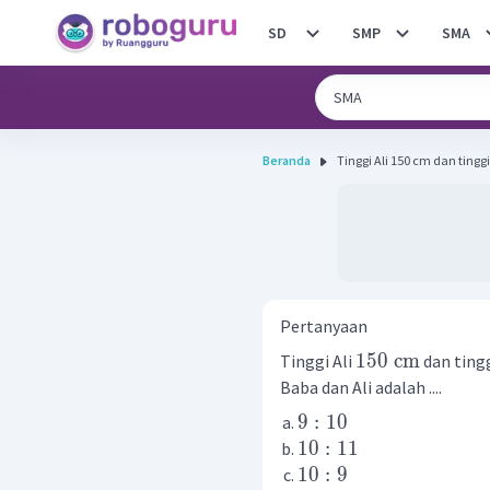
SD
SMP
SMA
Beranda
Tinggi Ali 150 cm dan tingg
Pertanyaan
150
cm
Tinggi Ali
dan ting
Baba dan Ali adalah ....
9
:
10
10
:
11
10
:
9