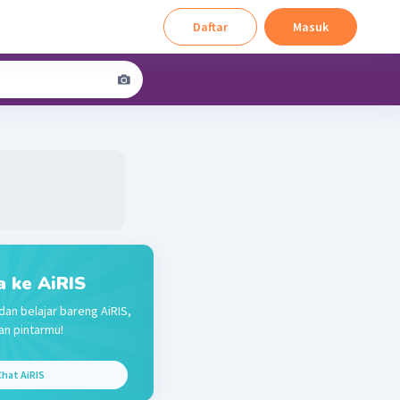
Daftar
Masuk
a ke AiRIS
dan belajar bareng AiRIS,
n pintarmu!
hat AiRIS