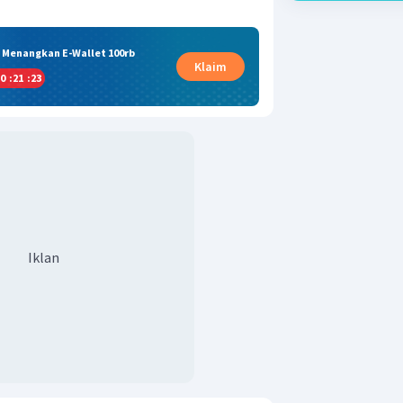
& Menangkan E-Wallet 100rb
Klaim
0
:
21
:
22
Iklan