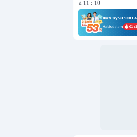
11
:
10
Ikuti Tryout SNBT 
Habis dalam
01
:
1