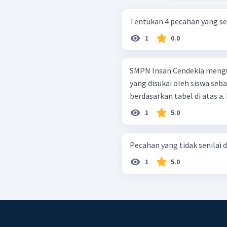
1
0.0
SMPN Insan Cendekia mengu
yang disukai oleh siswa sebagai berikut: Lengkap
ber
1
5.0
Pecahan yang tidak senilai de
1
5.0