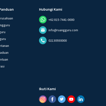
Panduan
Hubungi Kami
erusahaan
+62 815-7441-0000
angguru
info@ruangguru.com
guru
guru
02130930000
ntanan
gaduan
entuan
vasi
Ikuti Kami