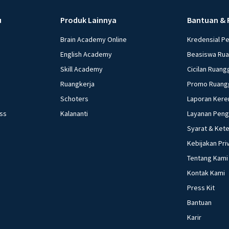
u
Produk Lainnya
Bantuan & 
Brain Academy Online
Kredensial P
English Academy
Beasiswa Ru
Skill Academy
Cicilan Ruang
Ruangkerja
Promo Ruang
Schoters
Laporan Kere
ess
Kalananti
Layanan Pen
Syarat & Ket
Kebijakan Pri
Tentang Kami
Kontak Kami
Press Kit
Bantuan
Karir