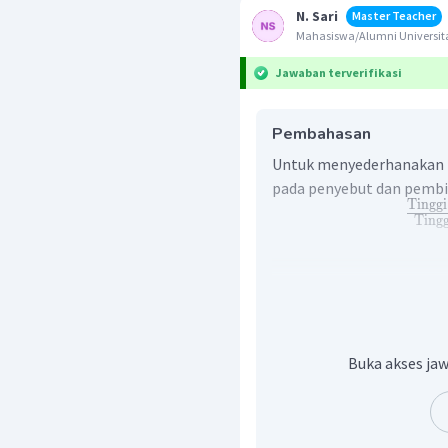
N. Sari
Master Teacher
Mahasiswa/Alumni Universit
Jawaban terverifikasi
Pembahasan
Untuk menyederhanakan 
pada penyebut dan pembi
Tinggi
Tingg
Oleh karena itu, jawaba
Buka akses jaw