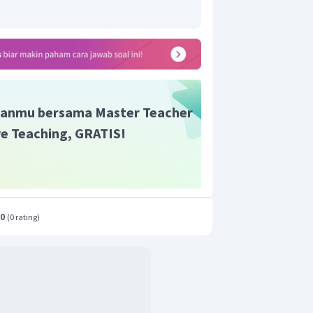
anmu bersama Master Teacher
ive Teaching, GRATIS!
.0
(
0 rating
)