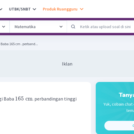
UTBK/SNBT
Produk Ruangguru
i Baba 165 cm . perband...
Iklan
Tany
165
cm
gi Baba
. perbandingan tinggi
Yuk, cobain chat 
tema
C