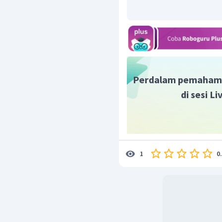
Perdalam pemaham
di sesi L
0
1