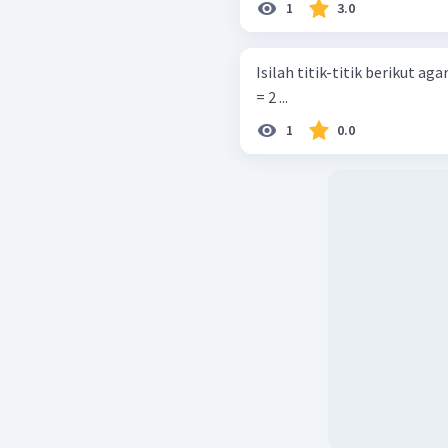
1
3.0
Isilah titik-titik berikut agar 
= 2 ... ​
1
0.0