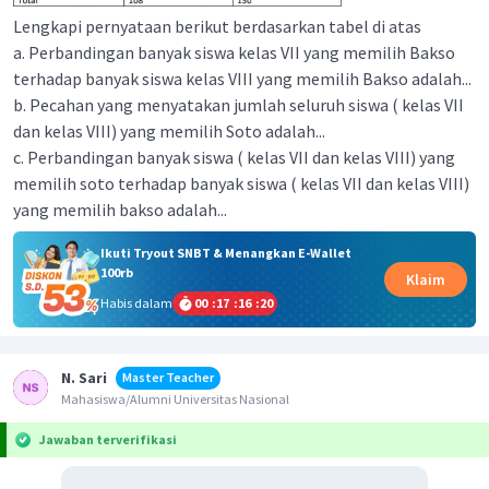
Lengkapi pernyataan berikut berdasarkan tabel di atas
a. Perbandingan banyak siswa kelas VII yang memilih Bakso
terhadap banyak siswa kelas VIII yang memilih Bakso adalah...
b. Pecahan yang menyatakan jumlah seluruh siswa ( kelas VII
dan kelas VIII) yang memilih Soto adalah...
c. Perbandingan banyak siswa ( kelas VII dan kelas VIII) yang
memilih soto terhadap banyak siswa ( kelas VII dan kelas VIII)
yang memilih bakso adalah...
Ikuti Tryout SNBT & Menangkan E-Wallet
100rb
Klaim
Habis dalam
00
:
17
:
16
:
20
N. Sari
Master Teacher
Mahasiswa/Alumni Universitas Nasional
Jawaban terverifikasi