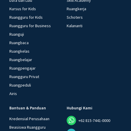
Dafa dan Lulu
Skill Academy
Kursus for Kids
Ruangkerja
Ruangguru for Kids
Schoters
Ruangguru for Business
Kalananti
Ruanguji
Ruangbaca
Ruangkelas
Ruangbelajar
Ruangpengajar
Ruangguru Privat
Ruangpeduli
Airis
Bantuan & Panduan
Hubungi Kami
Kredensial Perusahaan
+62 815-7441-0000
Beasiswa Ruangguru