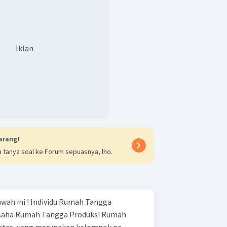
Iklan
arang!
 tanya soal ke Forum sepuasnya, lho.
u Rumah Tangga