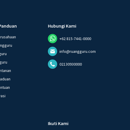
Panduan
Hubungi Kami
erusahaan
+62 815-7441-0000
angguru
info@ruangguru.com
guru
guru
02130930000
ntanan
gaduan
entuan
vasi
Ikuti Kami