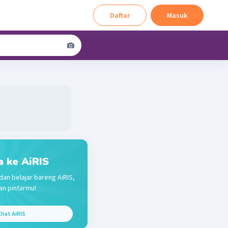
Daftar
Masuk
a ke AiRIS
dan belajar bareng AiRIS,
n pintarmu!
hat AiRIS