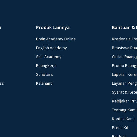
u
Produk Lainnya
Bantuan & 
Brain Academy Online
Kredensial P
English Academy
Beasiswa Ru
Skill Academy
Cicilan Ruang
Ruangkerja
Promo Ruang
Schoters
Laporan Kere
ess
Kalananti
Layanan Pen
Syarat & Ket
Kebijakan Pri
Tentang Kami
Kontak Kami
Press Kit
Bantuan