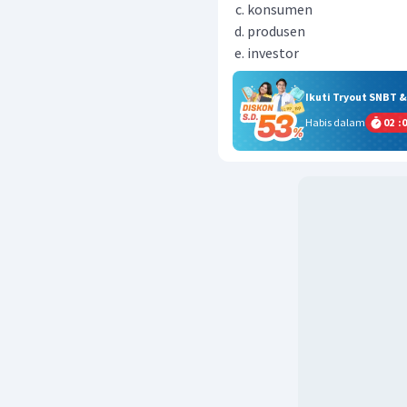
konsumen
produsen
investor
Ikuti Tryout SNBT 
Habis dalam
02
:
0