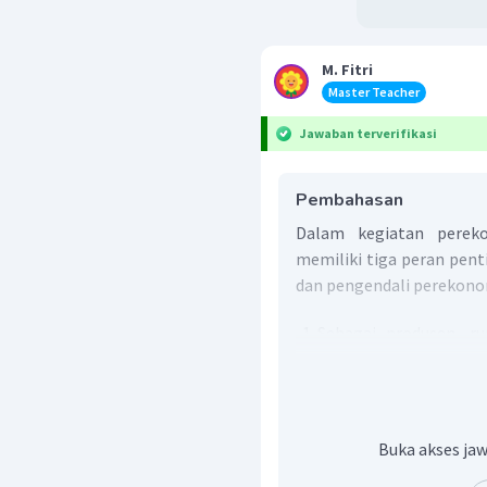
M. Fitri
Master Teacher
Jawaban terverifikasi
Pembahasan
Dalam kegiatan perek
memiliki tiga peran pent
dan pengendali perekono
Sebagai produsen, r
memproduksi bara
kepentingan publik. P
dimiliki pemerintah, y
Sebagai konsume
Buka akses jaw
mengalokasikan da