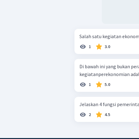
Salah satu kegiatan ekonom
1
3.0
Di bawah ini yang bukan pe
kegiatanperekonomian adalah
1
5.0
Jelaskan 4 fungsi pemerin
2
4.5