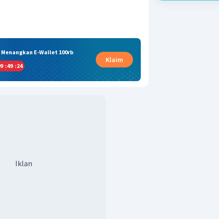
& Menangkan E-Wallet 100rb
Klaim
9
:
49
:
23
Iklan