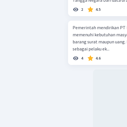
Tangga Negara D
2
4.5
Pemerintah mendirikan PT P
memenuhi kebutuhan masyar
barang surat maupun uang.
sebagai pelaku ek...
4
4.6