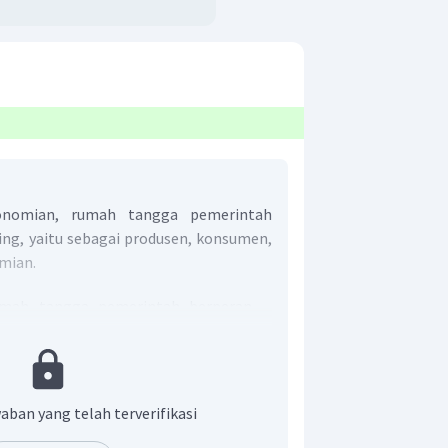
onomian, rumah tangga pemerintah
ing, yaitu sebagai produsen, konsumen,
mian.
umah tangga pemerintah berperan
ng atau jasa untuk memenuhi
roduksi dilakukan oleh lembaga yang
aitu BUMN.
n, rumah tangga pemerintah
aban yang telah terverifikasi
na untuk membeli faktor-faktor