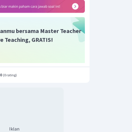
anmu bersama Master Teacher
edua kawat adalah:
ive Teaching, GRATIS!
.0
(
0 rating
)
Iklan
iga adalah 0,75 N.