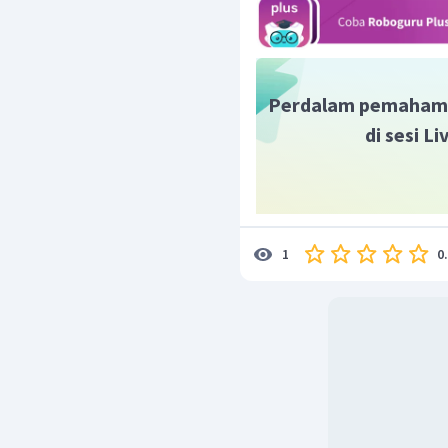
Perdalam pemaham
Perbandingan tegangan k
di sesi L
0
1
Jadi tegangan kawat ket