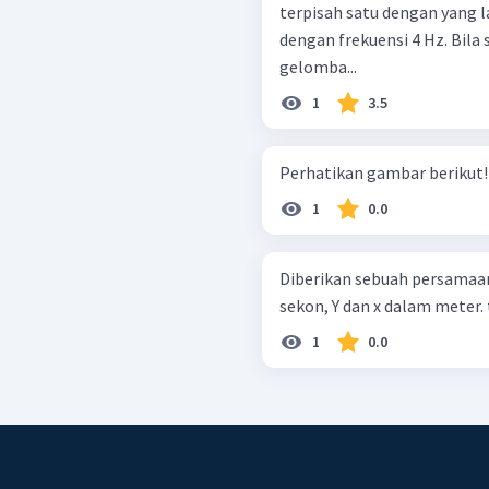
terpisah satu dengan yang l
dengan frekuensi 4 Hz. Bila 
gelomba...
1
3.5
1
0.0
Diberikan sebuah persamaan ge
sekon, Y dan x dalam meter
1
0.0