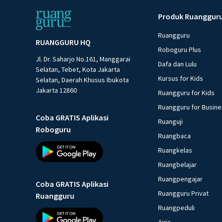
Produk Ruanggur
Ruangguru
RUANGGURU HQ
Roboguru Plus
Jl. Dr. Saharjo No.161, Manggarai
Dafa dan Lulu
Selatan, Tebet, Kota Jakarta
Kursus for Kids
Selatan, Daerah Khusus Ibukota
Jakarta 12860
Ruangguru for Kids
Ruangguru for Busin
Coba GRATIS Aplikasi
Ruanguji
Roboguru
Ruangbaca
Ruangkelas
Ruangbelajar
Ruangpengajar
Coba GRATIS Aplikasi
Ruangguru Privat
Ruangguru
Ruangpeduli