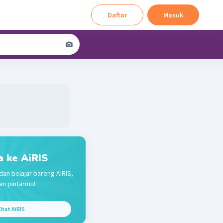
Daftar
Masuk
a ke AiRIS
dan belajar bareng AiRIS,
n pintarmu!
hat AiRIS