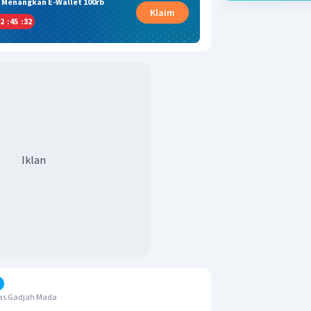
& Menangkan E-Wallet 100rb
Klaim
2
:
45
:
32
Iklan
tas Gadjah Mada