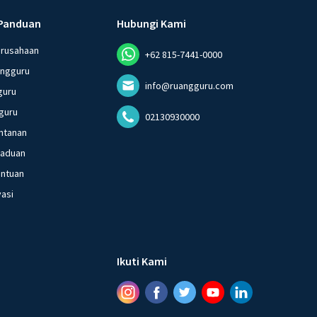
Panduan
Hubungi Kami
erusahaan
+62 815-7441-0000
angguru
info@ruangguru.com
guru
guru
02130930000
ntanan
gaduan
entuan
vasi
Ikuti Kami