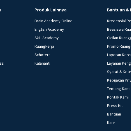
u
Produk Lainnya
Bantuan & 
Brain Academy Online
Kredensial P
English Academy
Beasiswa Ru
Skill Academy
Cicilan Ruang
Ruangkerja
Promo Ruang
Schoters
Laporan Kere
ess
Kalananti
Layanan Pen
Syarat & Ket
Kebijakan Pri
Tentang Kami
Kontak Kami
Press Kit
Bantuan
Karir