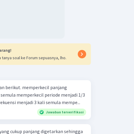
arang!
 tanya soal ke Forum sepuasnya, lho.
perkecil panjang
ode menjadi 1/3
kali semula memperbesar frekuensi menjadi 3 kali semula mempe...
Jawaban terverifikasi
i yang cukup panjang digetarkan sehingga