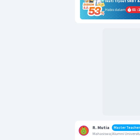
Ikuti Tryout SNBT 
Habis dalam
01
:
1
R. Mutia
Master Teacher
Mahasiswa/Alumni Universi