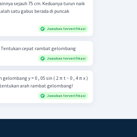
ainnya sejauh 75 cm. Keduanya turun naik
salah satu gabus berada di puncak
Jawaban terverifikasi
Perhatikan gambar berikut! Tentukan cepat rambat gelombang
Jawaban terverifikasi
lombang y = 0 , 05 sin ( 2 π t − 0 , 4 π x )
. tentukan arah rambat gelombang!
Jawaban terverifikasi