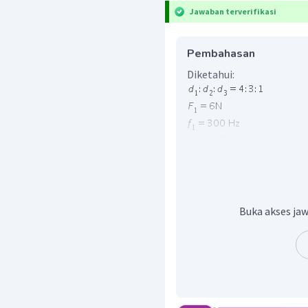
Jawaban terverifikasi
Pembahasan
Diketahui:
Ditanya:
F
.
3
Penyelesaian:
Luas penampang kawat dap
Buka akses jaw