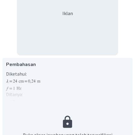
Iklan
Pembahasan
Diketahui:
Ditanya:
v
= ?
Jawab
Buka akses jawaban yang telah terverifikasi