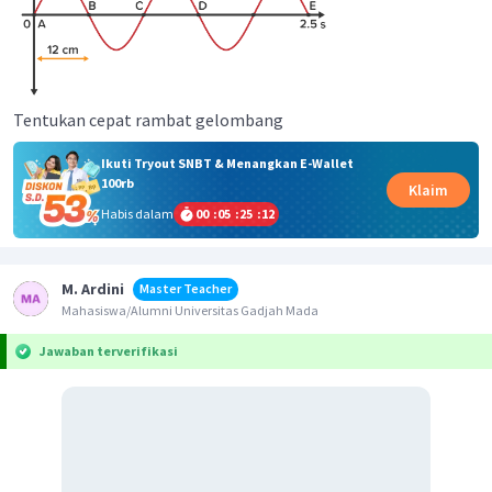
Tentukan cepat rambat gelombang
Ikuti Tryout SNBT & Menangkan E-Wallet
100rb
Klaim
Habis dalam
00
:
05
:
25
:
12
M. Ardini
Master Teacher
Mahasiswa/Alumni Universitas Gadjah Mada
Jawaban terverifikasi