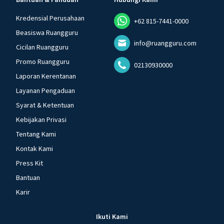
Kredensial Perusahaan
+62 815-7441-0000
Beasiswa Ruangguru
info@ruangguru.com
Cicilan Ruangguru
Promo Ruangguru
02130930000
Laporan Kerentanan
Layanan Pengaduan
Syarat & Ketentuan
Kebijakan Privasi
Tentang Kami
Kontak Kami
Press Kit
Bantuan
Karir
Ikuti Kami