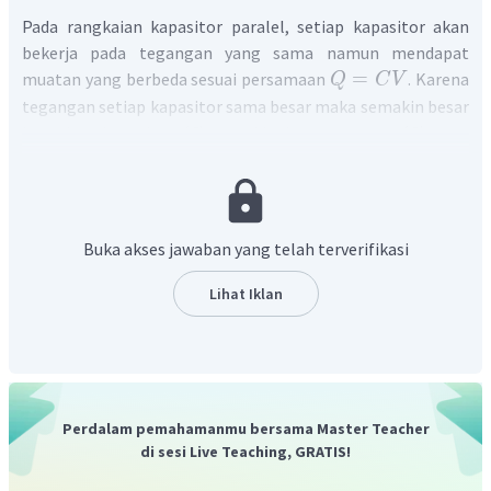
Pada rangkaian kapasitor paralel, setiap kapasitor akan
bekerja pada tegangan yang sama namun mendapat
=
muatan yang berbeda sesuai persamaan
. Karena
Q
C
V
tegangan setiap kapasitor sama besar maka semakin besar
kapasitas kapasitor (
C
) semakin besar muatan (
Q
) yang
tersimpan dalam kapasitor tersebut. Sehingga pernyataan
1 dan 3 benar.
Sedangkan energi pada masing-masing kapasitor sesuai
1
=
dengan persamaan
. Sesuai persamaan
W
C
V
Buka akses jawaban yang telah terverifikasi
2
tersebut, semakin besar kapasitas kapasitor semakin besar
Lihat Iklan
energi listrik yang tersimpan. Sehingga pernyataan 2 benar.
Kapasitansi ekivalen ketiga kapasitor yang disusun paralel
dapat dihitung dengan
=
+
+
C
C
C
C
1
2
3
p
Perdalam pemahamanmu bersama Master Teacher
=
1
+
2
+
3
di sesi Live Teaching, GRATIS!
=
6
F
μ