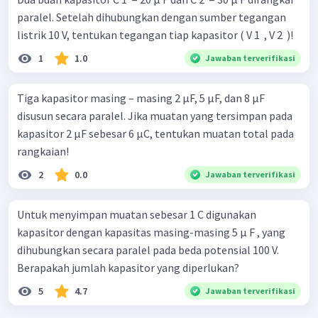
paralel. Setelah dihubungkan dengan sumber tegangan
listrik 10 V, tentukan tegangan tiap kapasitor ( V 1 ​ , V 2 ​ )!
1
1.0
Jawaban terverifikasi
Tiga kapasitor masing – masing 2 μF, 5 μF, dan 8 μF
disusun secara paralel. Jika muatan yang tersimpan pada
kapasitor 2 μF sebesar 6 μC, tentukan muatan total pada
rangkaian!
2
0.0
Jawaban terverifikasi
Untuk menyimpan muatan sebesar 1 C digunakan
kapasitor dengan kapasitas masing-masing 5 μ F , yang
dihubungkan secara paralel pada beda potensial 100 V.
Berapakah jumlah kapasitor yang diperlukan?
5
4.7
Jawaban terverifikasi