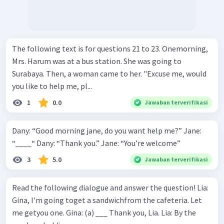
The following text is for questions 21 to 23. ​​​​​​Onemorning,
Mrs. Harum was at a bus station. She was going to
Surabaya. Then, a woman came to her. "Excuse me, would
you like to help me, pl...
1
0.0
Jawaban terverifikasi
Dany: “Good morning jane, do you want help me?” Jane:
“____“ Dany: “Thank you.” Jane: “You’re welcome”
3
5.0
Jawaban terverifikasi
Read the following dialogue and answer the question! Lia:
Gina, I'm going toget a sandwichfrom the cafeteria. Let
me getyou one. Gina: (a) ___ Thank you, Lia. Lia: By the