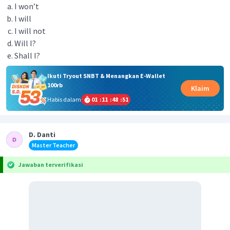
I won’t
I will
I will not
Will I?
Shall I?
Ikuti Tryout SNBT & Menangkan E-Wallet
100rb
Klaim
Habis dalam
01
:
11
:
48
:
51
D. Danti
Master Teacher
Jawaban terverifikasi