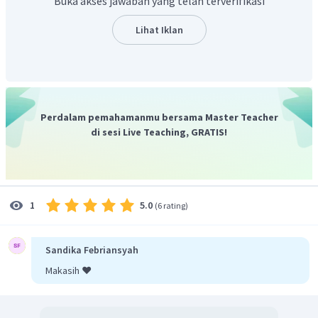
Buka akses jawaban yang telah terverifikasi
Lihat Iklan
Perdalam pemahamanmu bersama Master Teacher
di sesi Live Teaching, GRATIS!
5.0
1
(
6 rating
)
Sandika Febriansyah
Makasih ❤️