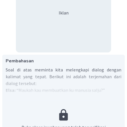
Iklan
Pembahasan
Soal di atas meminta kita melengkapi dialog dengan
kalimat yang tepat. Berikut ini adalah terjemahan dari
dialog tersebut:
Elsa:
“Maukah kau membuatkan ku manusia salju?”
Olaf:
“Ya, tentu saja. ____.”
Dengan ekspresi Olaf yang menerima permintaan tolong
Elsa, maka kalimat yang tepat untuk melengkapi dialog di
atas adalah
"I will"
yang berarti "Akan ku buatkan".
Jadi, jawaban yang benar adalah B.