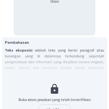
Iklan
Pembahasan
Teks eksposisi
adalah teks yang berisi paragraf atau
karangan yang di dalamnya terkandung sejumlah
pengetahuan dan informasi yang disajikan secara singkat,
padat, akurat dan tentunya mudah untuk dipahami.
Struktur teks eksposisi terdiri atas:
Pernyataan pendapat (tesis)
: Gagasan utama
tentang salah satu permasalahan berdasarkan fakta.
Argumentasi
: Penjelasan secara mendalam tentang
Buka akses jawaban yang telah terverifikasi
pernyataan pendapat dan pengungkapan fakta
sebagai penjelasan dari argumen si penulis.