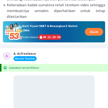
Keberadaan badak sumatera telah terekam video sehingga
membuatnya semakin diperhatikan untuk tetap
dilestarikan.
Ikuti Tryout SNBT & Menangkan E-Wallet
100rb
Klaim
Habis dalam
00
:
11
:
20
:
55
A. Acfreelance
Master Teacher
Jawaban terverifikasi