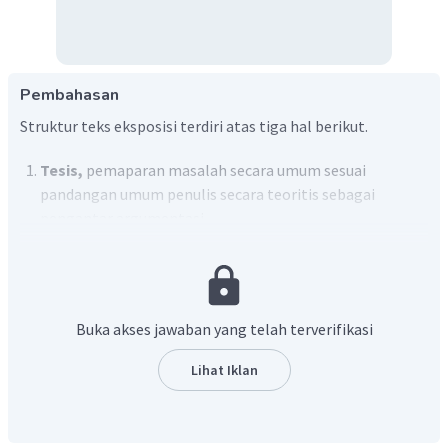
Pembahasan
Struktur teks eksposisi terdiri atas tiga hal berikut.
Tesis,
pemaparan masalah secara umum sesuai
pandangan umum penulis secara teoritis sebagai
pengantar argumentasi.
Argumen
, serangkaian pendapat atau penilaian
penulis terhadap suatu masalah yang diperkuat
sejumlah fakta.
Simpulan,
penegasan kembali tesis berdasarkan
Buka akses jawaban yang telah terverifikasi
penilaian penulis disertai saran atau rekomendasi
kepada pihak terkait.
Lihat Iklan
Berdasarkan teks eksposisi di atas, tesis mengarah pada