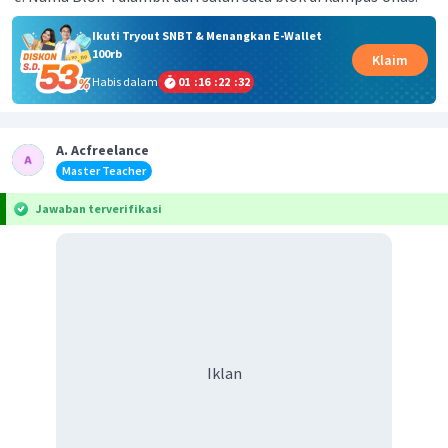
Ikuti Tryout SNBT & Menangkan E-Wallet
100rb
Klaim
Habis dalam
01
:
16
:
22
:
32
A. Acfreelance
Master Teacher
Jawaban terverifikasi
Iklan