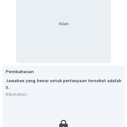
Iklan
Pembahasan
Jawaban yang benar untuk pertanyaan tersebut adalah
B.
Diketahui :
T
= 3X°F
F
T
= XºC
C
Ditanyakan :
X
... ?