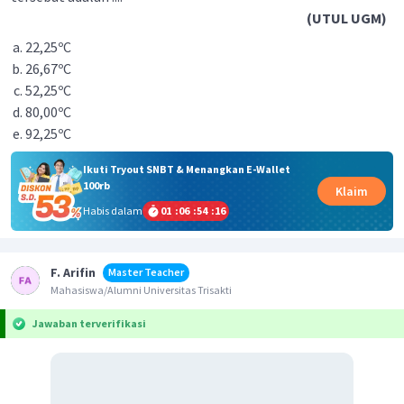
(UTUL UGM)
22,25ºC
26,67ºC
52,25ºC
80,00ºC
92,25ºC
Ikuti Tryout SNBT & Menangkan E-Wallet
100rb
Klaim
Habis dalam
01
:
06
:
54
:
15
F. Arifin
Master Teacher
Mahasiswa/Alumni Universitas Trisakti
Jawaban terverifikasi