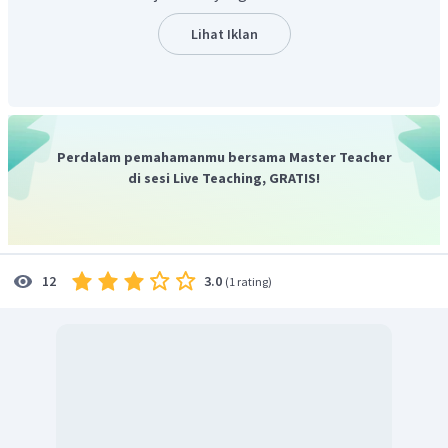
9
=
10
−
160
x
x
=
160
x
Lihat Iklan
Jadi, nilai x adalah 180.
Dengan demikian, jawaban yang tepat adalah C.
Perdalam pemahamanmu bersama Master Teacher
di sesi Live Teaching, GRATIS!
3.0
12
(
1 rating
)