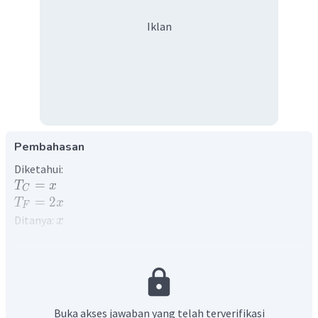
Iklan
Pembahasan
Diketahui:
=
T
x
C
=
2
T
x
F
Ditanya:
x
Jawab:
Konversi suhu Celsius dan Fahrenheit memenuhi
persamaan:
−
32
T
T
=
C
F
C
F
2
−
32
x
x
=
5
9
Buka akses jawaban yang telah terverifikasi