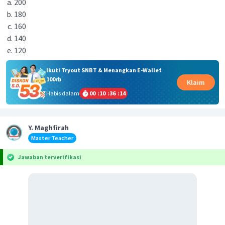
200
180
160
140
120
Ikuti Tryout SNBT & Menangkan E-Wallet
100rb
Klaim
Habis dalam
00
:
10
:
36
:
14
Y. Maghfirah
Master Teacher
Jawaban terverifikasi