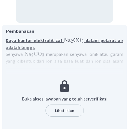
Pembahasan
Na
CO
Daya hantar elektrolit zat
dalam pelarut air
2
3
adalah tinggi.
Na
CO
Senyawa
merupakan senyawa ionik atau garam
2
3
yang dibentuk dari ion sisa basa kuat dan ion sisa asam
lemah. Jika dilarutkan dalam pelarut air, senyawa ionik atau
+
Na
garam akan terionisasi sempurna menjadi ion
dan
2
−
CO
Na
CO
. Dengan demikian, senyawa
termasuk
2
3
3
jenis elektrolit kuat yang memiliki
daya hantar
elektrolitnya tinggi
.
Buka akses jawaban yang telah terverifikasi
Lihat Iklan