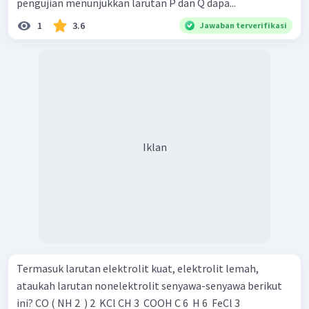
pengujian menunjukkan larutan P dan Q dapa...
1
3.6
Jawaban terverifikasi
Iklan
Termasuk larutan elektrolit kuat, elektrolit lemah,
ataukah larutan nonelektrolit senyawa-senyawa berikut
ini? CO ( NH 2 ​ ) 2 ​ KCl CH 3 ​ COOH C 6 ​ H 6 ​ FeCl 3 ​