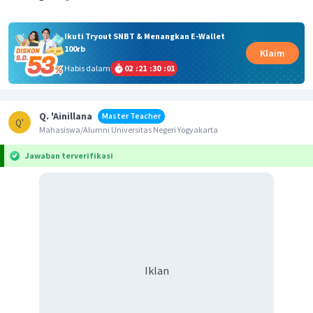
Ikuti Tryout SNBT & Menangkan E-Wallet
100rb
Klaim
Habis dalam
02
:
21
:
30
:
01
Q. 'Ainillana
Master Teacher
Q'
Mahasiswa/Alumni Universitas Negeri Yogyakarta
Jawaban terverifikasi
Iklan