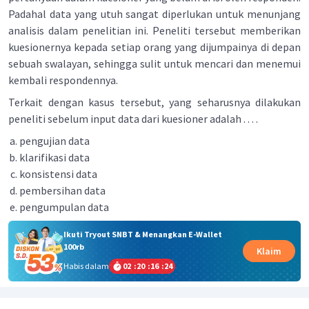
Padahal data yang utuh sangat diperlukan untuk menunjang
analisis dalam penelitian ini. Peneliti tersebut memberikan
kuesionernya kepada setiap orang yang dijumpainya di depan
sebuah swalayan, sehingga sulit untuk mencari dan menemui
kembali respondennya.
Terkait dengan kasus tersebut, yang seharusnya dilakukan
peneliti sebelum input data dari kuesioner adalah . . . .
pengujian data
klarifikasi data
konsistensi data
pembersihan data
pengumpulan data
Ikuti Tryout SNBT & Menangkan E-Wallet
100rb
Klaim
Habis dalam
02
:
20
:
16
:
24