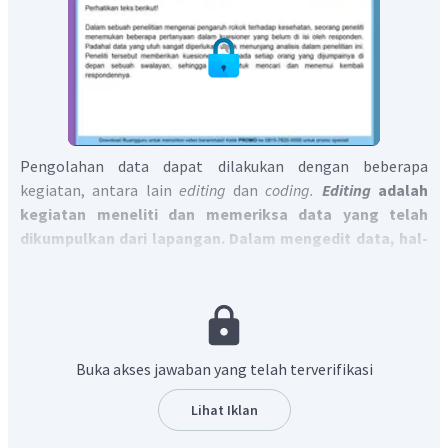
Pengolahan data dapat dilakukan dengan beberapa
kegiatan, antara lain
editing
dan
coding.
Editing
adalah
kegiatan meneliti dan memeriksa data yang telah
dikumpulkan dari lapangan.
Dalam mengedit data, hal-
hal yang harus diperhatikan adalah sebagai berikut.
Kelengkapan. Ketika memeriksa kelengkapan,
hal-hal yang harus diperhatikan oleh peneliti
antara lain kelengkapan identitas responden,
Buka akses jawaban yang telah terverifikasi
kelengkapan instrumen pengumpulan data, dan
kelengkapan pengisian data yang diajukan dalam
Lihat Iklan
instrumen pengumpulan data.